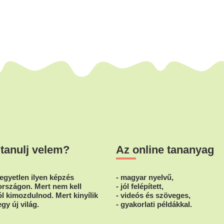
 tanulj velem?
Az online tananyag
egyetlen ilyen képzés
- magyar nyelvű,
rszágon. Mert nem kell
- jól felépített,
l kimozdulnod. Mert kinyílik
- videós és szöveges,
egy új világ.
- gyakorlati példákkal.