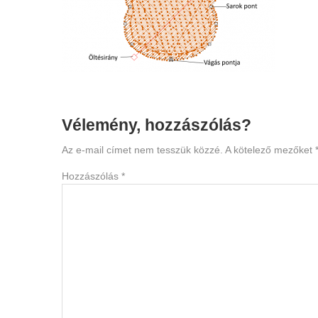
Reader
Vélemény, hozzászólás?
Interactions
Az e-mail címet nem tesszük közzé.
A kötelező mezőket
Hozzászólás
*