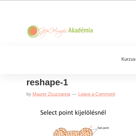
Skip
Skip
Skip
Skip
to
to
to
to
primary
main
primary
footer
navigation
content
sidebar
Kurzus
reshape-1
by
Maurer Zsuzsanna
Leave a Comment