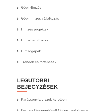
Gépi Hímzés
Gépi hímzés vállalkozás
Hímzés projektek
Hímző szoftverek
Hímzőgépek
Trendek és történések
LEGUTÓBBI
BEJEGYZÉSEK
Karácsonyfa díszek keretben
Bernina DesignerPlus8 Online Tanfolyam –