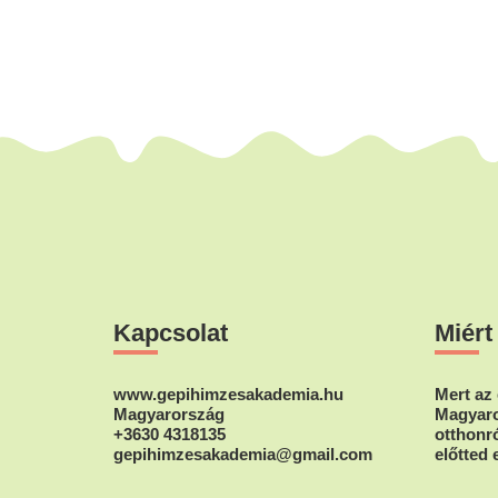
Footer
Kapcsolat
Miért
www.gepihimzesakademia.hu
Mert az 
Magyarország
Magyaro
+3630 4318135
otthonró
gepihimzesakademia@gmail.com
előtted 