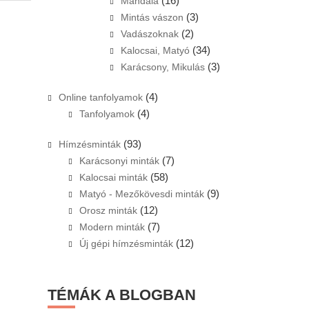
(16)
Mandala
(3)
Mintás vászon
(2)
Vadászoknak
(34)
Kalocsai, Matyó
(3)
Karácsony, Mikulás
(4)
Online tanfolyamok
(4)
Tanfolyamok
(93)
Hímzésminták
(7)
Karácsonyi minták
(58)
Kalocsai minták
(9)
Matyó - Mezőkövesdi minták
(12)
Orosz minták
(7)
Modern minták
(12)
Új gépi hímzésminták
TÉMÁK A BLOGBAN