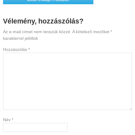
Reader
Vélemény, hozzászólás?
Interactions
Az e-mail címet nem tesszük közzé.
A kötelező mezőket
*
karakterrel jelöltük
Hozzászólás
*
Név
*