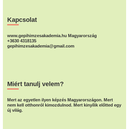
Footer
Kapcsolat
www.gepihimzesakademia.hu Magyarország
+3630 4318135
gepihimzesakademia@gmail.com
Miért tanulj velem?
Mert az egyetlen ilyen képzés Magyarországon. Mert
nem kell otthonról kimozdulnod. Mert kinyílik előtted egy
új világ.