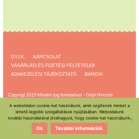
GY.I.K.
KAPCSOLAT
VÁSÁRLÁSI ÉS FIZETÉSI FELTÉTELEK
ADAKEZELÉSI TÁJÉKOZTATÓ
BARION
Copyrigt 2019 Minden jog fenntartva!
-
Gépi Hímzés
Akadémia
A weboldalon cookie-kat használunk, amik segítenek minket a
lehető legjobb szolgáltatások nyújtásában. Weboldalunk
további használatával jóváhagyod, hogy cookie-kat használjunk.
Ok
További információk