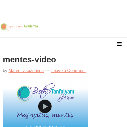
Skip
Skip
Skip
Skip
to
to
to
to
primary
main
primary
footer
navigation
content
sidebar
mentes-video
by
Maurer Zsuzsanna
Leave a Comment