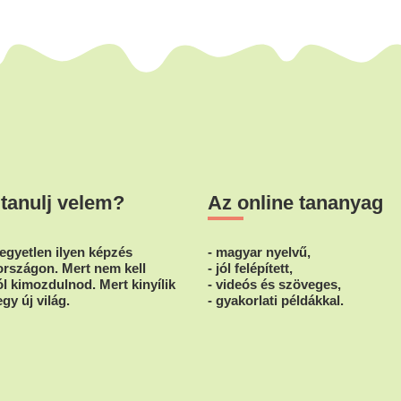
 tanulj velem?
Az online tananyag
egyetlen ilyen képzés
- magyar nyelvű,
rszágon. Mert nem kell
- jól felépített,
l kimozdulnod. Mert kinyílik
- videós és szöveges,
egy új világ.
- gyakorlati példákkal.