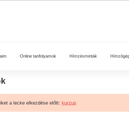
aim
Online tanfolyamok
Hímzésminták
Hímzőgép
ok
ket a lecke elkezdése előtt:
kurzus