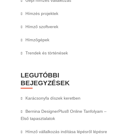
Gépi hímzés vállalkozás
Hímzés projektek
Hímző szoftverek
Hímzőgépek
Trendek és történések
LEGUTÓBBI
BEJEGYZÉSEK
Karácsonyfa díszek keretben
Bernina DesignerPlus8 Online Tanfolyam –
Első tapasztalatok
Hímző vállalkozás indítása lépésről lépésre