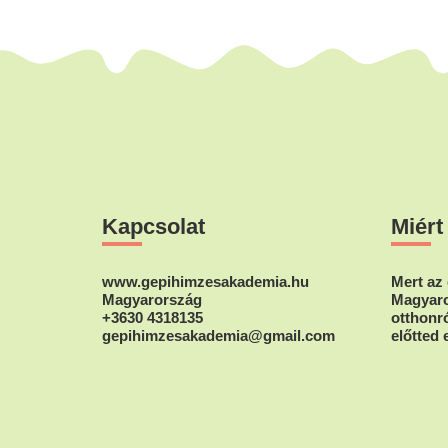
Footer
Kapcsolat
Miért
www.gepihimzesakademia.hu
Mert az 
Magyarország
Magyaro
+3630 4318135
otthonró
gepihimzesakademia@gmail.com
előtted 