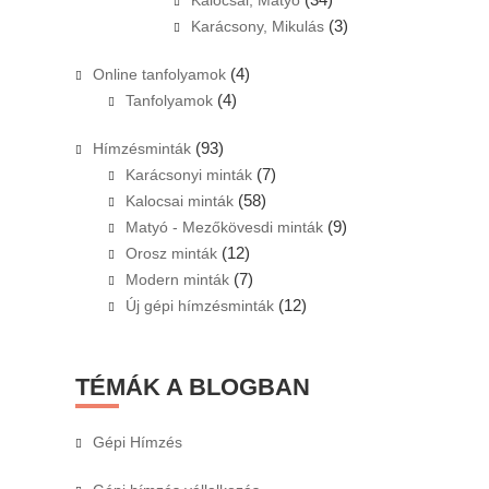
Kalocsai, Matyó
(3)
Karácsony, Mikulás
(4)
Online tanfolyamok
(4)
Tanfolyamok
(93)
Hímzésminták
(7)
Karácsonyi minták
(58)
Kalocsai minták
(9)
Matyó - Mezőkövesdi minták
(12)
Orosz minták
(7)
Modern minták
(12)
Új gépi hímzésminták
TÉMÁK A BLOGBAN
Gépi Hímzés