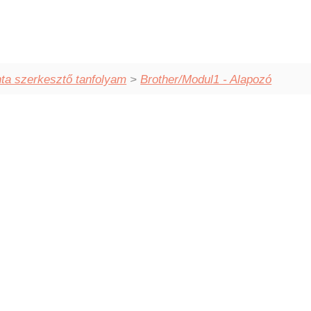
ta szerkesztő tanfolyam
>
Brother/Modul1 - Alapozó