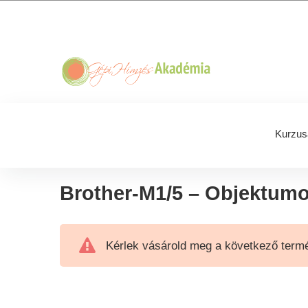
Skip
Skip
Skip
Skip
to
to
to
to
primary
main
primary
footer
navigation
content
sidebar
Kurzus
Brother-M1/5 – Objektum
Kérlek vásárold meg a következő termé