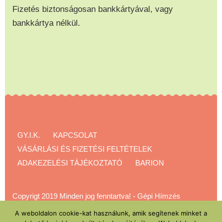
Fizetés biztonságosan bankkártyával, vagy
bankkártya nélkül.
GY.I.K.
KAPCSOLAT
VÁSÁRLÁSI ÉS FIZETÉSI FELTÉTELEK
ADAKEZELÉSI TÁJÉKOZTATÓ
BARION
Copyrigt 2019 Minden jog fenntartva!
-
Gépi Hímzés
Akadémia
A weboldalon cookie-kat használunk, amik segítenek minket a