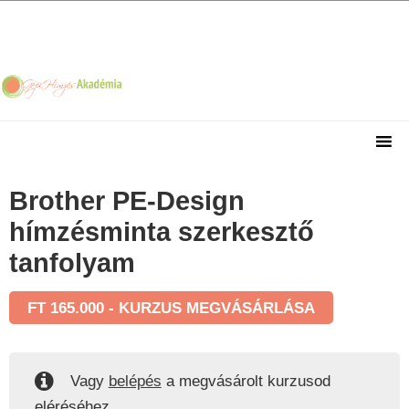
Skip
Skip
Skip
Skip
to
to
to
to
primary
main
primary
footer
navigation
content
sidebar
Brother PE-Design
hímzésminta szerkesztő
tanfolyam
FT
165.000
- KURZUS MEGVÁSÁRLÁSA
Vagy
belépés
a megvásárolt kurzusod
eléréséhez.