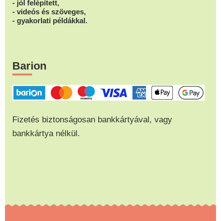
- jól felépített,
- videós és szöveges,
- gyakorlati példákkal.
Barion
Fizetés biztonságosan bankkártyával, vagy
bankkártya nélkül.