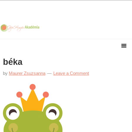
Skip
Skip
Skip
Skip
to
to
to
to
primary
main
primary
footer
navigation
content
sidebar
béka
by
Maurer Zsuzsanna
Leave a Comment