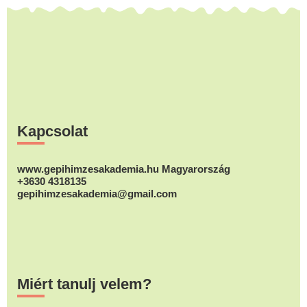
Footer
Kapcsolat
www.gepihimzesakademia.hu Magyarország
+3630 4318135
gepihimzesakademia@gmail.com
Miért tanulj velem?