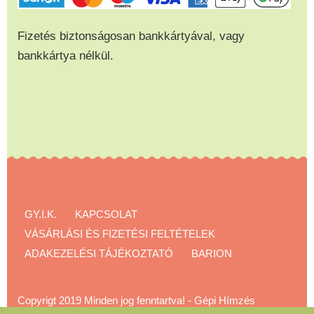
Fizetés biztonságosan bankkártyával, vagy
bankkártya nélkül.
GY.I.K.
KAPCSOLAT
VÁSÁRLÁSI ÉS FIZETÉSI FELTÉTELEK
ADAKEZELÉSI TÁJÉKOZTATÓ
BARION
Copyrigt 2019 Minden jog fenntartva!
-
Gépi Hímzés