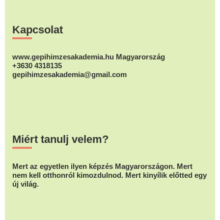
Footer
Kapcsolat
www.gepihimzesakademia.hu Magyarország
+3630 4318135
gepihimzesakademia@gmail.com
Miért tanulj velem?
Mert az egyetlen ilyen képzés Magyarországon. Mert
nem kell otthonról kimozdulnod. Mert kinyílik előtted egy
új világ.