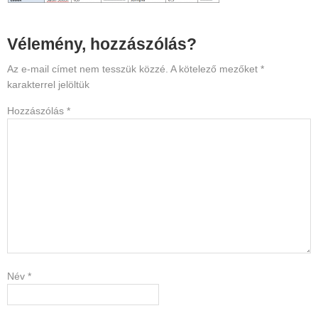
Reader
Vélemény, hozzászólás?
Interactions
Az e-mail címet nem tesszük közzé.
A kötelező mezőket
*
karakterrel jelöltük
Hozzászólás
*
Név
*