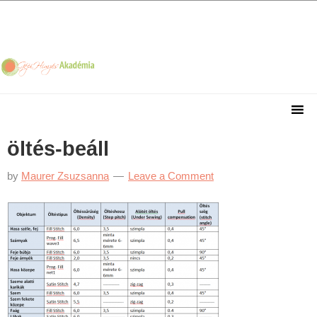
Skip
Skip
Skip
Skip
to
to
to
to
primary
main
primary
footer
navigation
content
sidebar
öltés-beáll
by
Maurer Zsuzsanna
Leave a Comment