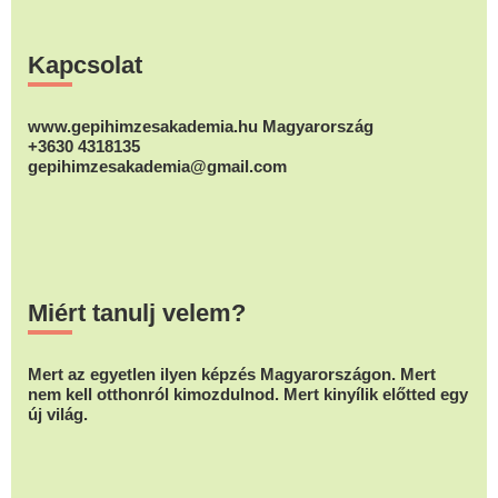
Footer
Kapcsolat
www.gepihimzesakademia.hu Magyarország
+3630 4318135
gepihimzesakademia@gmail.com
Miért tanulj velem?
Mert az egyetlen ilyen képzés Magyarországon. Mert
nem kell otthonról kimozdulnod. Mert kinyílik előtted egy
új világ.