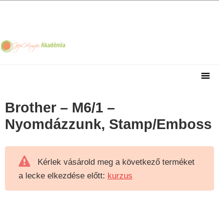
Skip
Skip
Skip
Skip
to
to
to
to
primary
main
primary
footer
navigation
content
sidebar
Brother – M6/1 –
Nyomdázzunk, Stamp/Emboss
Kérlek vásárold meg a következő terméket
a lecke elkezdése előtt:
kurzus