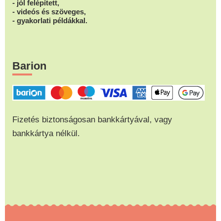
- jól felépített,
- videós és szöveges,
- gyakorlati példákkal.
Barion
Fizetés biztonságosan bankkártyával, vagy
bankkártya nélkül.