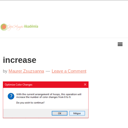
Skip
Skip
Skip
Skip
to
to
to
to
primary
main
primary
footer
navigation
content
sidebar
increase
by
Maurer Zsuzsanna
Leave a Comment