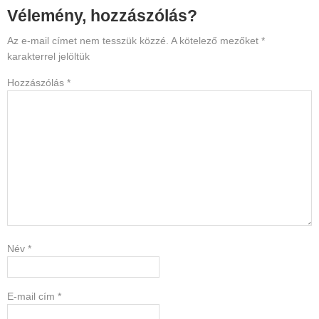
Reader
Vélemény, hozzászólás?
Interactions
Az e-mail címet nem tesszük közzé.
A kötelező mezőket
*
karakterrel jelöltük
Hozzászólás
*
Név
*
E-mail cím
*