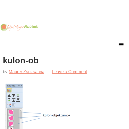
Skip
Skip
Skip
Skip
to
to
to
to
primary
main
primary
footer
navigation
content
sidebar
kulon-ob
by
Maurer Zsuzsanna
Leave a Comment