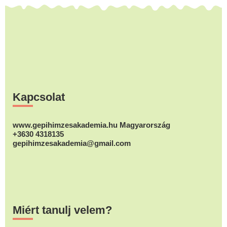
Footer
Kapcsolat
www.gepihimzesakademia.hu Magyarország
+3630 4318135
gepihimzesakademia@gmail.com
Miért tanulj velem?