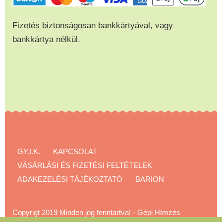
Fizetés biztonságosan bankkártyával, vagy
bankkártya nélkül.
GY.I.K.
KAPCSOLAT
VÁSÁRLÁSI ÉS FIZETÉSI FELTÉTELEK
ADAKEZELÉSI TÁJÉKOZTATÓ
BARION
Copyrigt 2019 Minden jog fenntartva!
-
Gépi Hímzés