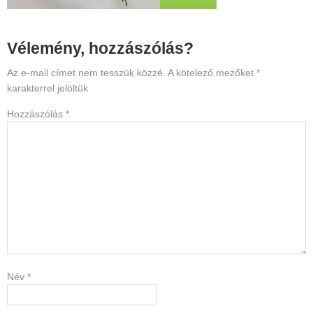
Reader
Vélemény, hozzászólás?
Interactions
Az e-mail címet nem tesszük közzé.
A kötelező mezőket
*
karakterrel jelöltük
Hozzászólás
*
Név
*