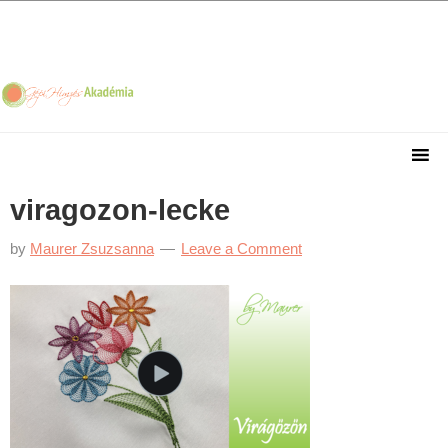
Skip
Skip
Skip
Skip
to
to
to
to
primary
main
primary
footer
navigation
content
sidebar
viragozon-lecke
by
Maurer Zsuzsanna
Leave a Comment