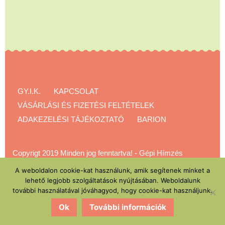
GY.I.K.
KAPCSOLAT
VÁSÁRLÁSI ÉS FIZETÉSI FELTÉTELEK
ADAKEZELÉSI TÁJÉKOZTATÓ
BARION
Copyrigt 2019 Minden jog fenntartva!
-
Gépi Hímzés
Akadémia
A weboldalon cookie-kat használunk, amik segítenek minket a
lehető legjobb szolgáltatások nyújtásában. Weboldalunk
további használatával jóváhagyod, hogy cookie-kat használjunk.
Ok
További információk