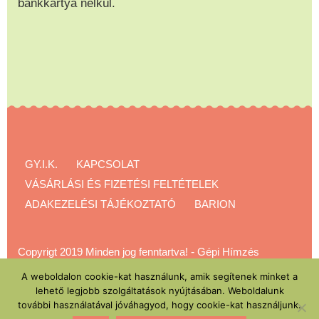
bankkártya nélkül.
GY.I.K.
KAPCSOLAT
VÁSÁRLÁSI ÉS FIZETÉSI FELTÉTELEK
ADAKEZELÉSI TÁJÉKOZTATÓ
BARION
Copyrigt 2019 Minden jog fenntartva!
-
Gépi Hímzés
Akadémia
A weboldalon cookie-kat használunk, amik segítenek minket a
lehető legjobb szolgáltatások nyújtásában. Weboldalunk
további használatával jóváhagyod, hogy cookie-kat használjunk.