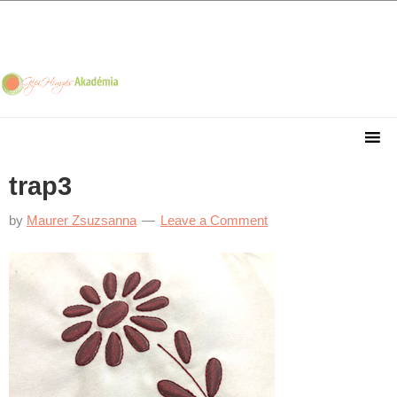
Skip
Skip
Skip
Skip
to
to
to
to
primary
main
primary
footer
navigation
content
sidebar
trap3
by
Maurer Zsuzsanna
Leave a Comment