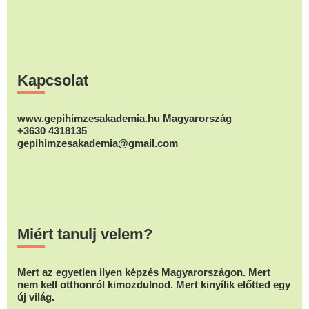
Footer
Kapcsolat
www.gepihimzesakademia.hu Magyarország
+3630 4318135
gepihimzesakademia@gmail.com
Miért tanulj velem?
Mert az egyetlen ilyen képzés Magyarországon. Mert
nem kell otthonról kimozdulnod. Mert kinyílik előtted egy
új világ.