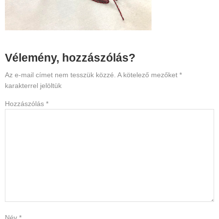
Reader
Vélemény, hozzászólás?
Interactions
Az e-mail címet nem tesszük közzé.
A kötelező mezőket
*
karakterrel jelöltük
Hozzászólás
*
Név
*