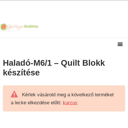
Skip
Skip
Skip
Skip
to
to
to
to
primary
main
primary
footer
navigation
content
sidebar
Haladó-M6/1 – Quilt Blokk
készítése
Kérlek vásárold meg a következő terméket
a lecke elkezdése előtt:
kurzus