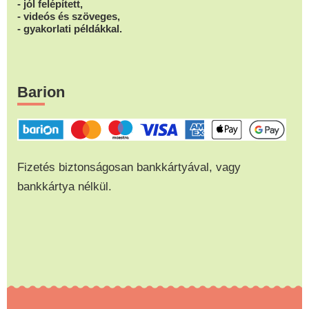
- jól felépített,
- videós és szöveges,
- gyakorlati példákkal.
Barion
Fizetés biztonságosan bankkártyával, vagy
bankkártya nélkül.