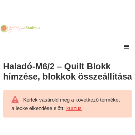
Skip
Skip
Skip
Skip
to
to
to
to
primary
main
primary
footer
navigation
content
sidebar
Haladó-M6/2 – Quilt Blokk
hímzése, blokkok összeállítása
Kérlek vásárold meg a következő terméket
a lecke elkezdése előtt:
kurzus