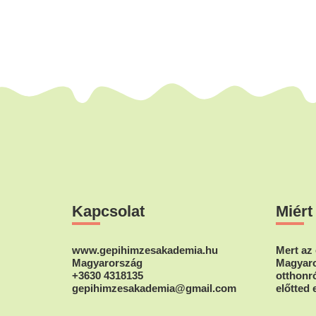
Footer
Kapcsolat
Miért
www.gepihimzesakademia.hu
Mert az 
Magyarország
Magyaro
+3630 4318135
otthonró
gepihimzesakademia@gmail.com
előtted 