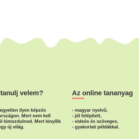
 tanulj velem?
Az online tananyag
egyetlen ilyen képzés
- magyar nyelvű,
rszágon. Mert nem kell
- jól felépített,
l kimozdulnod. Mert kinyílik
- videós és szöveges,
egy új világ.
- gyakorlati példákkal.