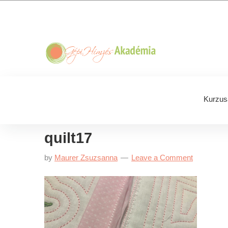
Skip
Skip
Skip
Skip
to
to
to
to
primary
main
primary
footer
navigation
content
sidebar
Kurzus
quilt17
by
Maurer Zsuzsanna
Leave a Comment