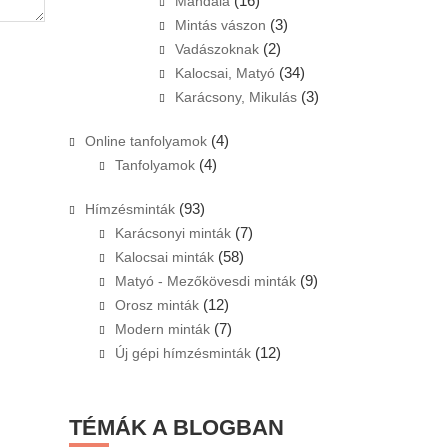
(16)
Mandala
(3)
Mintás vászon
(2)
Vadászoknak
(34)
Kalocsai, Matyó
(3)
Karácsony, Mikulás
(4)
Online tanfolyamok
(4)
Tanfolyamok
(93)
Hímzésminták
(7)
Karácsonyi minták
(58)
Kalocsai minták
(9)
Matyó - Mezőkövesdi minták
(12)
Orosz minták
(7)
Modern minták
(12)
Új gépi hímzésminták
TÉMÁK A BLOGBAN