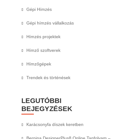
Gépi Hímzés
Gépi hímzés vállalkozás
Hímzés projektek
Hímző szoftverek
Hímzőgépek
Trendek és történések
LEGUTÓBBI
BEJEGYZÉSEK
Karácsonyfa díszek keretben
Bernina DesignerPlus8 Online Tanfolyam –