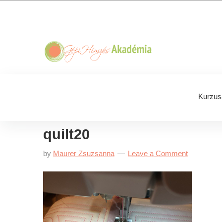
Skip
Skip
Skip
Skip
to
to
to
to
primary
main
primary
footer
navigation
content
sidebar
Kurzus
quilt20
by
Maurer Zsuzsanna
Leave a Comment