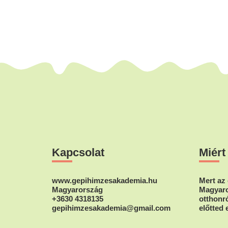
Footer
Kapcsolat
Miért
www.gepihimzesakademia.hu
Mert az 
Magyarország
Magyaro
+3630 4318135
otthonró
gepihimzesakademia@gmail.com
előtted 