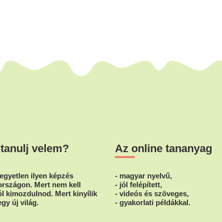
 tanulj velem?
Az online tananyag
egyetlen ilyen képzés
- magyar nyelvű,
rszágon. Mert nem kell
- jól felépített,
l kimozdulnod. Mert kinyílik
- videós és szöveges,
egy új világ.
- gyakorlati példákkal.