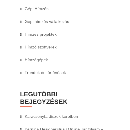
Gépi Hímzés
Gépi hímzés vállalkozás
Hímzés projektek
Hímző szoftverek
Hímzőgépek
Trendek és történések
LEGUTÓBBI
BEJEGYZÉSEK
Karácsonyfa díszek keretben
Bernina DesignerPlus8 Online Tanfolyam –