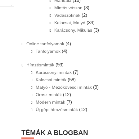
(16)
Mandala
(3)
Mintás vászon
(2)
Vadászoknak
(34)
Kalocsai, Matyó
(3)
Karácsony, Mikulás
(4)
Online tanfolyamok
(4)
Tanfolyamok
(93)
Hímzésminták
(7)
Karácsonyi minták
(58)
Kalocsai minták
(9)
Matyó - Mezőkövesdi minták
(12)
Orosz minták
(7)
Modern minták
(12)
Új gépi hímzésminták
TÉMÁK A BLOGBAN