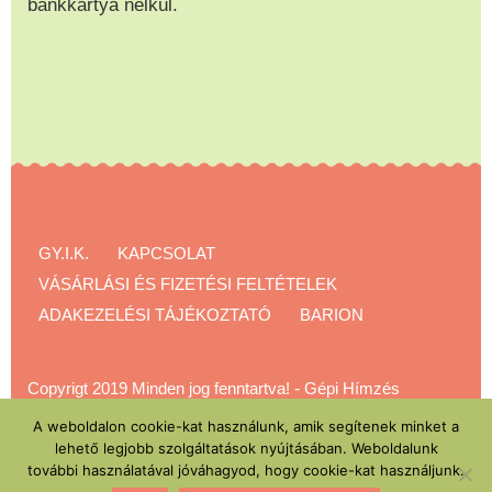
bankkártya nélkül.
GY.I.K.
KAPCSOLAT
VÁSÁRLÁSI ÉS FIZETÉSI FELTÉTELEK
ADAKEZELÉSI TÁJÉKOZTATÓ
BARION
Copyrigt 2019 Minden jog fenntartva!
-
Gépi Hímzés
Akadémia
A weboldalon cookie-kat használunk, amik segítenek minket a
lehető legjobb szolgáltatások nyújtásában. Weboldalunk
további használatával jóváhagyod, hogy cookie-kat használjunk.