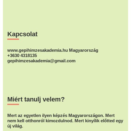
Footer
Kapcsolat
www.gepihimzesakademia.hu Magyarország
+3630 4318135
gepihimzesakademia@gmail.com
Miért tanulj velem?
Mert az egyetlen ilyen képzés Magyarországon. Mert
nem kell otthonról kimozdulnod. Mert kinyílik előtted egy
új világ.