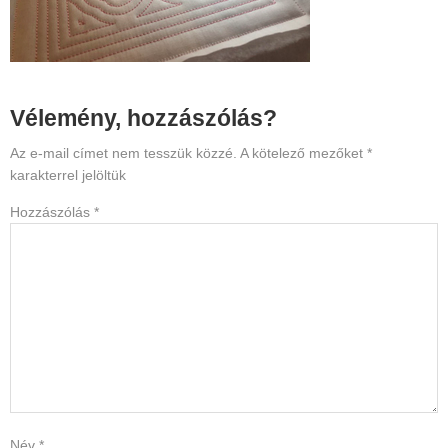
Reader
Vélemény, hozzászólás?
Interactions
Az e-mail címet nem tesszük közzé.
A kötelező mezőket
*
karakterrel jelöltük
Hozzászólás
*
Név
*