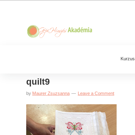
Skip
Skip
Skip
Skip
to
to
to
to
primary
main
primary
footer
navigation
content
sidebar
Kurzus
quilt9
by
Maurer Zsuzsanna
Leave a Comment