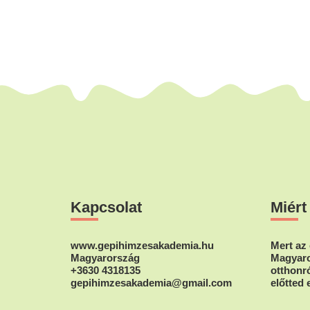
Footer
Kapcsolat
Miért
www.gepihimzesakademia.hu
Mert az 
Magyarország
Magyaro
+3630 4318135
otthonró
gepihimzesakademia@gmail.com
előtted 