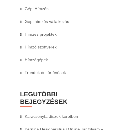
Gépi Hímzés
Gépi hímzés vállalkozás
Hímzés projektek
Hímző szoftverek
Hímzőgépek
Trendek és történések
LEGUTÓBBI
BEJEGYZÉSEK
Karácsonyfa díszek keretben
Bernina DesignerPlus8 Online Tanfolyam –