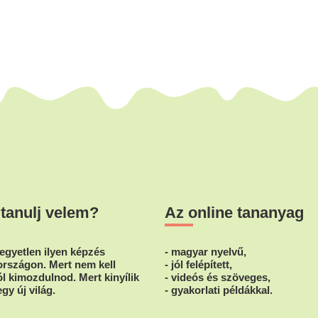
 tanulj velem?
Az online tananyag
egyetlen ilyen képzés
- magyar nyelvű,
rszágon. Mert nem kell
- jól felépített,
l kimozdulnod. Mert kinyílik
- videós és szöveges,
egy új világ.
- gyakorlati példákkal.