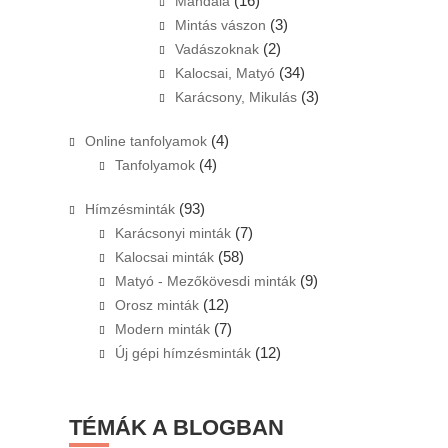
(16)
Mandala
(3)
Mintás vászon
(2)
Vadászoknak
(34)
Kalocsai, Matyó
(3)
Karácsony, Mikulás
(4)
Online tanfolyamok
(4)
Tanfolyamok
(93)
Hímzésminták
(7)
Karácsonyi minták
(58)
Kalocsai minták
(9)
Matyó - Mezőkövesdi minták
(12)
Orosz minták
(7)
Modern minták
(12)
Új gépi hímzésminták
TÉMÁK A BLOGBAN