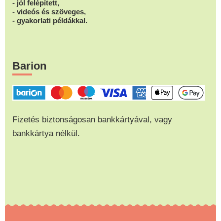
- jól felépített,
- videós és szöveges,
- gyakorlati példákkal.
Barion
Fizetés biztonságosan bankkártyával, vagy
bankkártya nélkül.