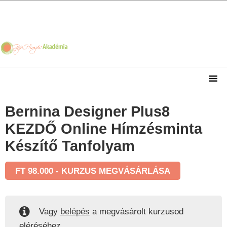
Skip
Skip
Skip
Skip
to
to
to
to
primary
main
primary
footer
navigation
content
sidebar
Bernina Designer Plus8
KEZDŐ Online Hímzésminta
Készítő Tanfolyam
FT
98.000
- KURZUS MEGVÁSÁRLÁSA
Vagy
belépés
a megvásárolt kurzusod
eléréséhez.