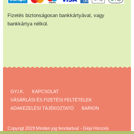
Fizetés biztonságosan bankkártyával, vagy
bankkártya nélkül.
GY.I.K.
KAPCSOLAT
VÁSÁRLÁSI ÉS FIZETÉSI FELTÉTELEK
ADAKEZELÉSI TÁJÉKOZTATÓ
BARION
Copyrigt 2019 Minden jog fenntartva!
-
Gépi Hímzés