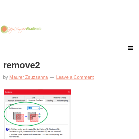
Skip
Skip
Skip
Skip
to
to
to
to
primary
main
primary
footer
navigation
content
sidebar
remove2
by
Maurer Zsuzsanna
Leave a Comment