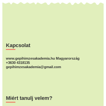
Footer
Kapcsolat
www.gepihimzesakademia.hu Magyarország
+3630 4318135
gepihimzesakademia@gmail.com
Miért tanulj velem?