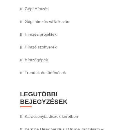
Gépi Hímzés
Gépi hímzés vállalkozás
Hímzés projektek
Hímző szoftverek
Hímzőgépek
Trendek és történések
LEGUTÓBBI
BEJEGYZÉSEK
Karácsonyfa díszek keretben
Bernina DesignerPlus8 Online Tanfolyam –