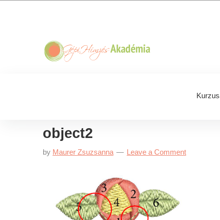
Skip
Skip
Skip
Skip
to
to
to
to
primary
main
primary
footer
navigation
content
sidebar
Kurzus
object2
by
Maurer Zsuzsanna
Leave a Comment