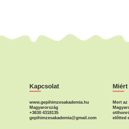
Footer
Kapcsolat
Miért
www.gepihimzesakademia.hu
Mert az 
Magyarország
Magyaro
+3630 4318135
otthonró
gepihimzesakademia@gmail.com
előtted 