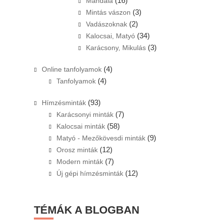
(16)
Mandala
(3)
Mintás vászon
(2)
Vadászoknak
(34)
Kalocsai, Matyó
(3)
Karácsony, Mikulás
(4)
Online tanfolyamok
(4)
Tanfolyamok
(93)
Hímzésminták
(7)
Karácsonyi minták
(58)
Kalocsai minták
(9)
Matyó - Mezőkövesdi minták
(12)
Orosz minták
(7)
Modern minták
(12)
Új gépi hímzésminták
TÉMÁK A BLOGBAN