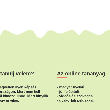
 tanulj velem?
Az online tananyag
egyetlen ilyen képzés
- magyar nyelvű,
rszágon. Mert nem kell
- jól felépített,
l kimozdulnod. Mert kinyílik
- videós és szöveges,
egy új világ.
- gyakorlati példákkal.