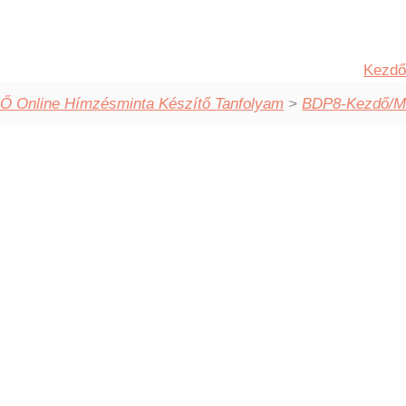
Kezdő
Ő Online Hímzésminta Készítő Tanfolyam
>
BDP8-Kezdő/Modu