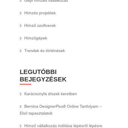
Gépi hímzés vállalkozás
Hímzés projektek
Hímző szoftverek
Hímzőgépek
Trendek és történések
LEGUTÓBBI
BEJEGYZÉSEK
Karácsonyfa díszek keretben
Bernina DesignerPlus8 Online Tanfolyam –
Első tapasztalatok
Hímző vállalkozás indítása lépésről lépésre