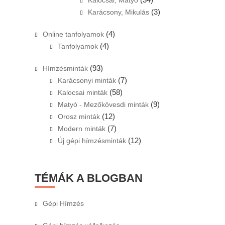
Kalocsai, Matyó
(3)
Karácsony, Mikulás
(4)
Online tanfolyamok
(4)
Tanfolyamok
(93)
Hímzésminták
(7)
Karácsonyi minták
(58)
Kalocsai minták
(9)
Matyó - Mezőkövesdi minták
(12)
Orosz minták
(7)
Modern minták
(12)
Új gépi hímzésminták
TÉMÁK A BLOGBAN
Gépi Hímzés