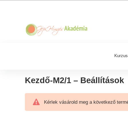
Skip
Skip
Skip
Skip
to
to
to
to
primary
main
primary
footer
navigation
content
sidebar
Kurzus
Kezdő-M2/1 – Beállítások
Kérlek vásárold meg a következő termé