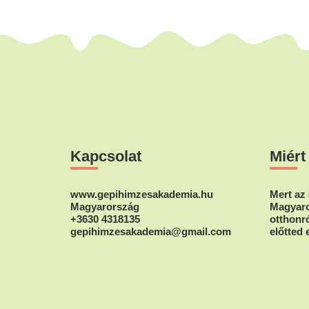
Footer
Kapcsolat
Miért
www.gepihimzesakademia.hu
Mert az 
Magyarország
Magyaro
+3630 4318135
otthonró
gepihimzesakademia@gmail.com
előtted 