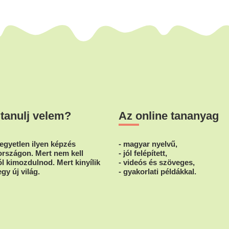
 tanulj velem?
Az online tananyag
egyetlen ilyen képzés
- magyar nyelvű,
rszágon. Mert nem kell
- jól felépített,
l kimozdulnod. Mert kinyílik
- videós és szöveges,
egy új világ.
- gyakorlati példákkal.