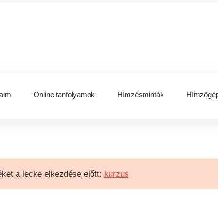
aim
Online tanfolyamok
Hímzésminták
Hímzőgép
ket a lecke elkezdése előtt:
kurzus