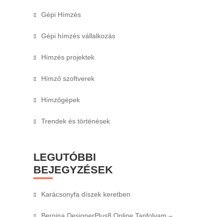
Gépi Hímzés
Gépi hímzés vállalkozás
Hímzés projektek
Hímző szoftverek
Hímzőgépek
Trendek és történések
LEGUTÓBBI
BEJEGYZÉSEK
Karácsonyfa díszek keretben
Bernina DesignerPlus8 Online Tanfolyam –