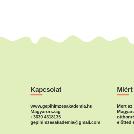
Footer
Kapcsolat
Miért
www.gepihimzesakademia.hu
Mert az 
Magyarország
Magyaro
+3630 4318135
otthonró
gepihimzesakademia@gmail.com
előtted 