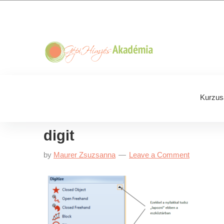
Skip
Skip
Skip
Skip
to
to
to
to
primary
main
primary
footer
navigation
content
sidebar
Kurzus
digit
by
Maurer Zsuzsanna
Leave a Comment