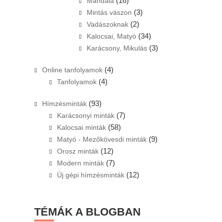
(16)
Mandala
(3)
Mintás vászon
(2)
Vadászoknak
(34)
Kalocsai, Matyó
(3)
Karácsony, Mikulás
(4)
Online tanfolyamok
(4)
Tanfolyamok
(93)
Hímzésminták
(7)
Karácsonyi minták
(58)
Kalocsai minták
(9)
Matyó - Mezőkövesdi minták
(12)
Orosz minták
(7)
Modern minták
(12)
Új gépi hímzésminták
TÉMÁK A BLOGBAN