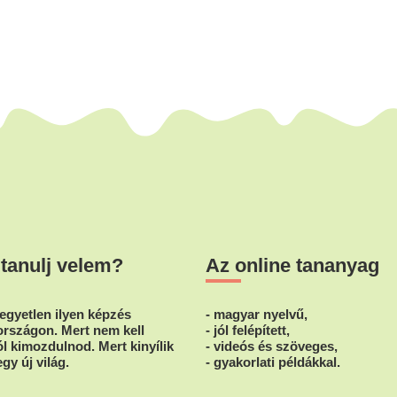
 tanulj velem?
Az online tananyag
egyetlen ilyen képzés
- magyar nyelvű,
rszágon. Mert nem kell
- jól felépített,
l kimozdulnod. Mert kinyílik
- videós és szöveges,
egy új világ.
- gyakorlati példákkal.