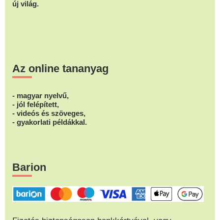
új világ.
Az online tananyag
- magyar nyelvű,
- jól felépített,
- videós és szöveges,
- gyakorlati példákkal.
Barion