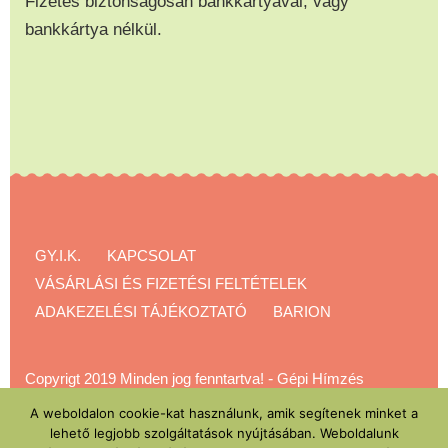
Fizetés biztonságosan bankkártyával, vagy
bankkártya nélkül.
GY.I.K.
KAPCSOLAT
VÁSÁRLÁSI ÉS FIZETÉSI FELTÉTELEK
ADAKEZELÉSI TÁJÉKOZTATÓ
BARION
Copyrigt 2019 Minden jog fenntartva!
-
Gépi Hímzés
Akadémia
A weboldalon cookie-kat használunk, amik segítenek minket a
lehető legjobb szolgáltatások nyújtásában. Weboldalunk