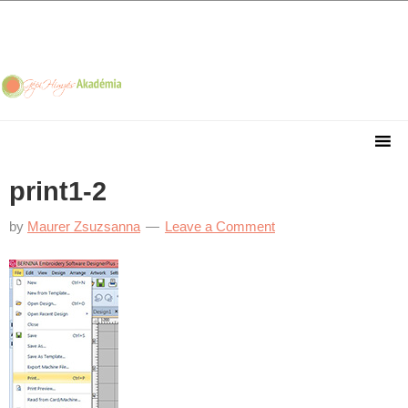
Skip
Skip
Skip
Skip
to
to
to
to
primary
main
primary
footer
navigation
content
sidebar
print1-2
by
Maurer Zsuzsanna
Leave a Comment