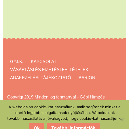
GY.I.K.
KAPCSOLAT
VÁSÁRLÁSI ÉS FIZETÉSI FELTÉTELEK
ADAKEZELÉSI TÁJÉKOZTATÓ
BARION
Copyrigt 2019 Minden jog fenntartva!
-
Gépi Hímzés
Akadémia
A weboldalon cookie-kat használunk, amik segítenek minket a
lehető legjobb szolgáltatások nyújtásában. Weboldalunk
további használatával jóváhagyod, hogy cookie-kat használjunk.
Ok
További információk