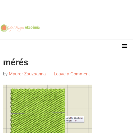
Skip
Skip
Skip
Skip
to
to
to
to
primary
main
primary
footer
navigation
content
sidebar
mérés
by
Maurer Zsuzsanna
Leave a Comment