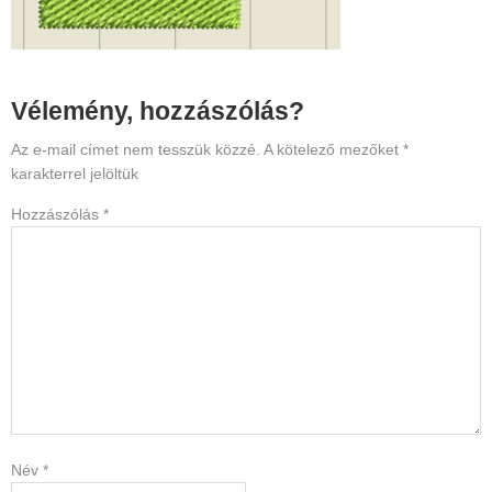
Reader
Vélemény, hozzászólás?
Interactions
Az e-mail címet nem tesszük közzé.
A kötelező mezőket
*
karakterrel jelöltük
Hozzászólás
*
Név
*