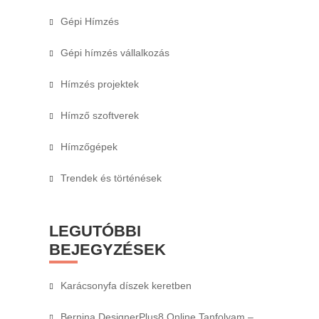
Gépi Hímzés
Gépi hímzés vállalkozás
Hímzés projektek
Hímző szoftverek
Hímzőgépek
Trendek és történések
LEGUTÓBBI
BEJEGYZÉSEK
Karácsonyfa díszek keretben
Bernina DesignerPlus8 Online Tanfolyam –