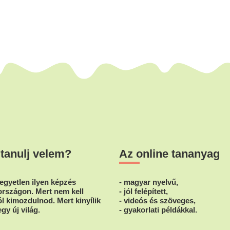
 tanulj velem?
Az online tananyag
egyetlen ilyen képzés
- magyar nyelvű,
rszágon. Mert nem kell
- jól felépített,
l kimozdulnod. Mert kinyílik
- videós és szöveges,
egy új világ.
- gyakorlati példákkal.