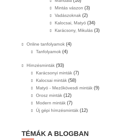
(16)
Mandala
(3)
Mintás vászon
(2)
Vadászoknak
(34)
Kalocsai, Matyó
(3)
Karácsony, Mikulás
(4)
Online tanfolyamok
(4)
Tanfolyamok
(93)
Hímzésminták
(7)
Karácsonyi minták
(58)
Kalocsai minták
(9)
Matyó - Mezőkövesdi minták
(12)
Orosz minták
(7)
Modern minták
(12)
Új gépi hímzésminták
TÉMÁK A BLOGBAN