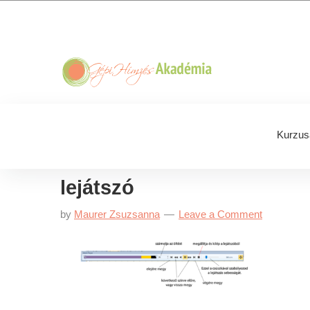
Skip
Skip
Skip
Skip
to
to
to
to
primary
main
primary
footer
navigation
content
sidebar
Kurzus
lejátszó
by
Maurer Zsuzsanna
Leave a Comment