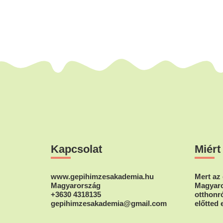
Footer
Kapcsolat
Miért
www.gepihimzesakademia.hu
Mert az 
Magyarország
Magyaro
+3630 4318135
otthonró
gepihimzesakademia@gmail.com
előtted 