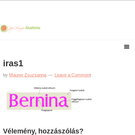
Skip
Skip
Skip
Skip
to
to
to
to
primary
main
primary
footer
navigation
content
sidebar
iras1
by
Maurer Zsuzsanna
Leave a Comment
Reader
Vélemény, hozzászólás?