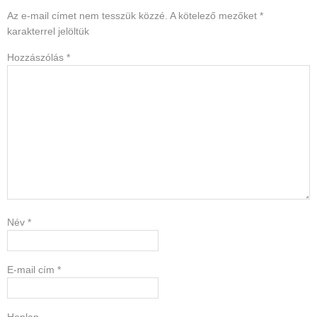
Interactions
Az e-mail címet nem tesszük közzé.
A kötelező mezőket
*
karakterrel jelöltük
Hozzászólás
*
Név
*
E-mail cím
*
Honlap