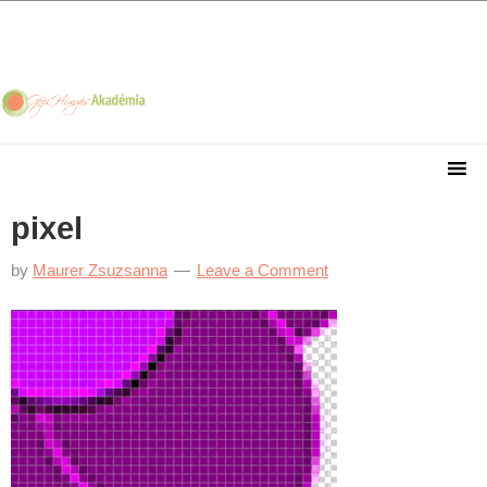
Skip
Skip
Skip
Skip
to
to
to
to
primary
main
primary
footer
navigation
content
sidebar
pixel
by
Maurer Zsuzsanna
Leave a Comment