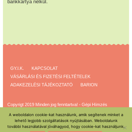
bankkártya nélkül.
GY.I.K.
KAPCSOLAT
VÁSÁRLÁSI ÉS FIZETÉSI FELTÉTELEK
ADAKEZELÉSI TÁJÉKOZTATÓ
BARION
Copyrigt 2019 Minden jog fenntartva!
-
Gépi Hímzés
Akadémia
A weboldalon cookie-kat használunk, amik segítenek minket a
lehető legjobb szolgáltatások nyújtásában. Weboldalunk
további használatával jóváhagyod, hogy cookie-kat használjunk.