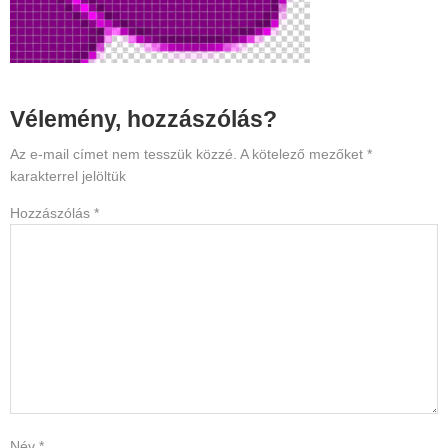
Reader
Vélemény, hozzászólás?
Interactions
Az e-mail címet nem tesszük közzé.
A kötelező mezőket
*
karakterrel jelöltük
Hozzászólás
*
Név
*