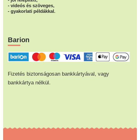
- videós és szöveges,
- gyakorlati példákkal.
Barion
Fizetés biztonságosan bankkártyával, vagy
bankkártya nélkül.