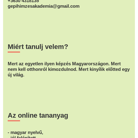
+3630 4318135
gepihimzesakademia@gmail.com
Miért tanulj velem?
Mert az egyetlen ilyen képzés Magyarországon. Mert
nem kell otthonról kimozdulnod. Mert kinyílik előtted egy
új világ.
Az online tananyag
- magyar nyelvű,
- jól felépített,