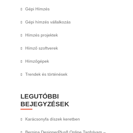
Gépi Hímzés
Gépi hímzés vállalkozás
Hímzés projektek
Hímző szoftverek
Hímzőgépek
Trendek és történések
LEGUTÓBBI
BEJEGYZÉSEK
Karácsonyfa díszek keretben
Bernina DesignerPlus8 Online Tanfolyam –