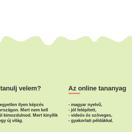
 tanulj velem?
Az online tananyag
egyetlen ilyen képzés
- magyar nyelvű,
rszágon. Mert nem kell
- jól felépített,
l kimozdulnod. Mert kinyílik
- videós és szöveges,
egy új világ.
- gyakorlati példákkal.