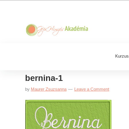
Skip
Skip
Skip
Skip
to
to
to
to
primary
main
primary
footer
navigation
content
sidebar
Kurzus
bernina-1
by
Maurer Zsuzsanna
Leave a Comment