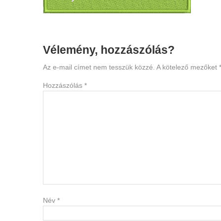
Reader
Vélemény, hozzászólás?
Interactions
Az e-mail címet nem tesszük közzé.
A kötelező mezőket
Hozzászólás
*
Név
*