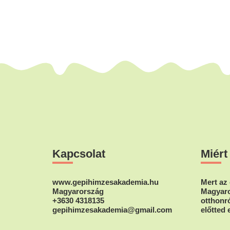
Footer
Kapcsolat
Miért
www.gepihimzesakademia.hu
Mert az 
Magyarország
Magyaro
+3630 4318135
otthonró
gepihimzesakademia@gmail.com
előtted 