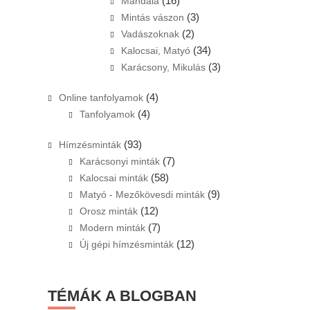
(16)
Mandala
(3)
Mintás vászon
(2)
Vadászoknak
(34)
Kalocsai, Matyó
(3)
Karácsony, Mikulás
(4)
Online tanfolyamok
(4)
Tanfolyamok
(93)
Hímzésminták
(7)
Karácsonyi minták
(58)
Kalocsai minták
(9)
Matyó - Mezőkövesdi minták
(12)
Orosz minták
(7)
Modern minták
(12)
Új gépi hímzésminták
TÉMÁK A BLOGBAN