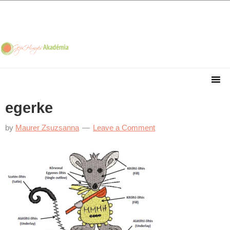
Skip
Skip
Skip
Skip
to
to
to
to
primary
main
primary
footer
navigation
content
sidebar
egerke
by
Maurer Zsuzsanna
Leave a Comment