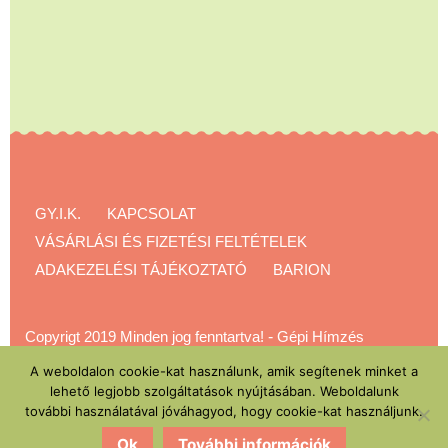
GY.I.K.
KAPCSOLAT
VÁSÁRLÁSI ÉS FIZETÉSI FELTÉTELEK
ADAKEZELÉSI TÁJÉKOZTATÓ
BARION
Copyrigt 2019 Minden jog fenntartva!
-
Gépi Hímzés
Akadémia
A weboldalon cookie-kat használunk, amik segítenek minket a
lehető legjobb szolgáltatások nyújtásában. Weboldalunk
további használatával jóváhagyod, hogy cookie-kat használjunk.
Ok
További információk