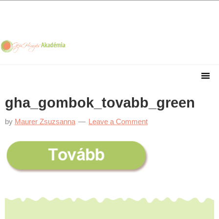
Skip
Skip
Skip
Skip
to
to
to
to
primary
main
primary
footer
navigation
content
sidebar
gha_gombok_tovabb_green
by
Maurer Zsuzsanna
Leave a Comment