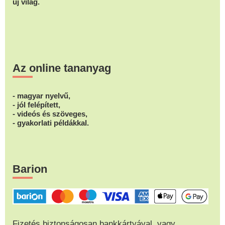
új világ.
Az online tananyag
- magyar nyelvű,
- jól felépített,
- videós és szöveges,
- gyakorlati példákkal.
Barion
Fizetés biztonságosan bankkártyával, vagy