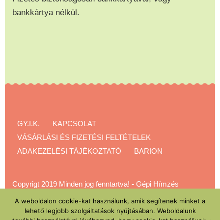
bankkártya nélkül.
GY.I.K.
KAPCSOLAT
VÁSÁRLÁSI ÉS FIZETÉSI FELTÉTELEK
ADAKEZELÉSI TÁJÉKOZTATÓ
BARION
Copyrigt 2019 Minden jog fenntartva!
-
Gépi Hímzés
Akadémia
A weboldalon cookie-kat használunk, amik segítenek minket a
lehető legjobb szolgáltatások nyújtásában. Weboldalunk