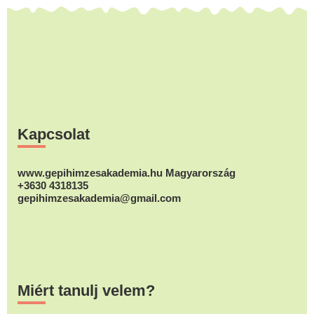
Footer
Kapcsolat
www.gepihimzesakademia.hu Magyarország
+3630 4318135
gepihimzesakademia@gmail.com
Miért tanulj velem?