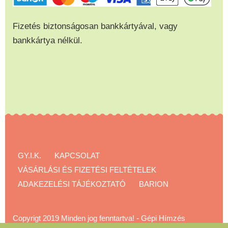
Fizetés biztonságosan bankkártyával, vagy
bankkártya nélkül.
GY.I.K.
KAPCSOLAT
VÁSÁRLÁSI ÉS FIZETÉSI FELTÉTELEK
ADAKEZELÉSI TÁJÉKOZTATÓ
BARION
Copyrigt 2019 Minden jog fenntartva!
-
Gépi Hímzés