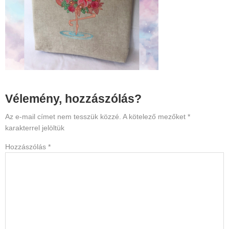
Reader
Vélemény, hozzászólás?
Interactions
Az e-mail címet nem tesszük közzé.
A kötelező mezőket
*
karakterrel jelöltük
Hozzászólás
*