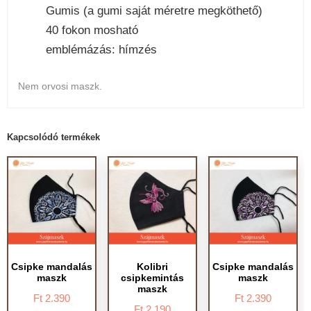
Gumis (a gumi saját méretre megköthető)
40 fokon mosható
emblémázás: hímzés
Nem orvosi maszk.
Kapcsolódó termékek
Csipke mandalás
Kolibri
Csipke mandalás
maszk
csipkemintás
maszk
maszk
Ft
2.390
Ft
2.390
Ft
2.190