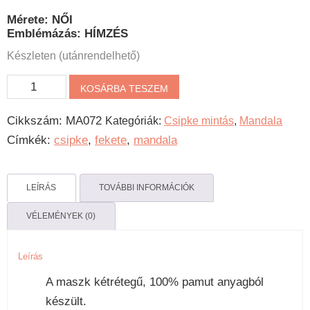
Mérete: NŐI
Emblémázás: HÍMZÉS
Készleten (utánrendelhető)
Csipke
KOSÁRBA TESZEM
mandalás
Cikkszám:
MA072
Kategóriák:
Csipke mintás
,
Mandala
maszk
Címkék:
csipke
,
fekete
,
mandala
mennyiség
LEÍRÁS
TOVÁBBI INFORMÁCIÓK
VÉLEMÉNYEK (0)
Leírás
A maszk kétrétegű, 100% pamut anyagból
készült.