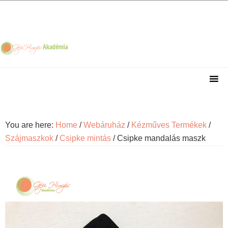
Skip
Skip
Skip
Skip
to
to
to
to
primary
main
primary
footer
navigation
content
sidebar
You are here:
Home
/
Webáruház
/
Kézműves Termékek
/
Szájmaszkok
/
Csipke mintás
/
Csipke mandalás maszk