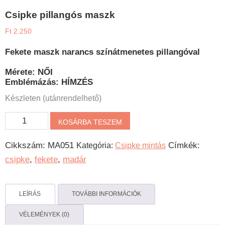
Csipke pillangós maszk
Ft
2.250
Fekete maszk narancs színátmenetes pillangóval
Mérete: NŐI
Emblémázás: HÍMZÉS
Készleten (utánrendelhető)
Csipke
KOSÁRBA TESZEM
pillangós
Cikkszám:
MA051
Címkék:
Kategória:
Csipke mintás
maszk
csipke
,
fekete
,
madár
mennyiség
LEÍRÁS
TOVÁBBI INFORMÁCIÓK
VÉLEMÉNYEK (0)