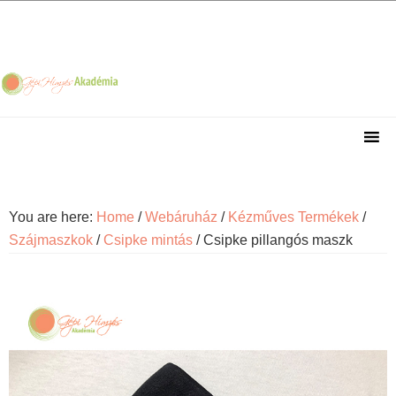
Skip
Skip
Skip
Skip
to
to
to
to
primary
main
primary
footer
navigation
content
sidebar
You are here:
Home
/
Webáruház
/
Kézműves Termékek
/
Szájmaszkok
/
Csipke mintás
/
Csipke pillangós maszk