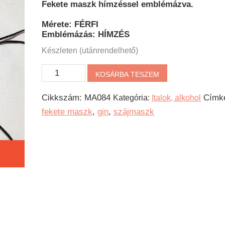
Fekete maszk hímzéssel emblémázva.
Mérete: FÉRFI
Emblémázás: HÍMZÉS
Készleten (utánrendelhető)
Gin-
KOSÁRBA TESZEM
szájmaszk
Cikkszám:
MA084
Címk
Kategória:
Italok, alkohol
mennyiség
fekete maszk
,
gin
,
szájmaszk