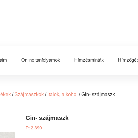
aim
Online tanfolyamok
Hímzésminták
Hímzőgép
mékek
/
Szájmaszkok
/
Italok, alkohol
/
Gin- szájmaszk
Gin- szájmaszk
Ft
2.390