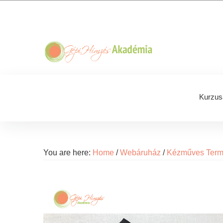
Skip
Skip
Skip
Skip
to
to
to
to
primary
main
primary
footer
navigation
content
sidebar
Kurzus
You are here:
Home
/
Webáruház
/
Kézműves Ter