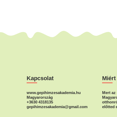
Footer
Kapcsolat
Miért
www.gepihimzesakademia.hu
Mert az 
Magyarország
Magyaro
+3630 4318135
otthonró
gepihimzesakademia@gmail.com
előtted 