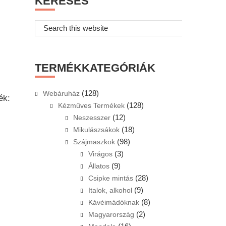
KERESÉS
Search
this
website
TERMÉKKATEGÓRIÁK
(128)
Webáruház
ék:
(128)
Kézműves Termékek
(12)
Neszesszer
(18)
Mikulászsákok
(98)
Szájmaszkok
(3)
Virágos
(9)
Állatos
(28)
Csipke mintás
(9)
Italok, alkohol
(8)
Kávéimádóknak
(2)
Magyarország