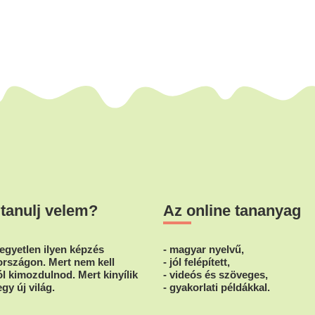
 tanulj velem?
Az online tananyag
egyetlen ilyen képzés
- magyar nyelvű,
rszágon. Mert nem kell
- jól felépített,
l kimozdulnod. Mert kinyílik
- videós és szöveges,
egy új világ.
- gyakorlati példákkal.