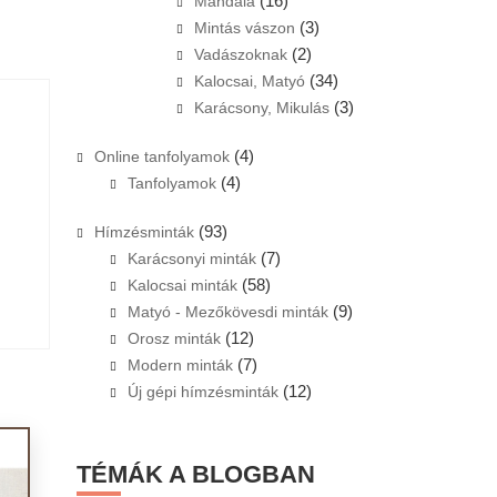
(16)
Mandala
(3)
Mintás vászon
(2)
Vadászoknak
(34)
Kalocsai, Matyó
(3)
Karácsony, Mikulás
(4)
Online tanfolyamok
(4)
Tanfolyamok
(93)
Hímzésminták
(7)
Karácsonyi minták
(58)
Kalocsai minták
(9)
Matyó - Mezőkövesdi minták
(12)
Orosz minták
(7)
Modern minták
(12)
Új gépi hímzésminták
TÉMÁK A BLOGBAN