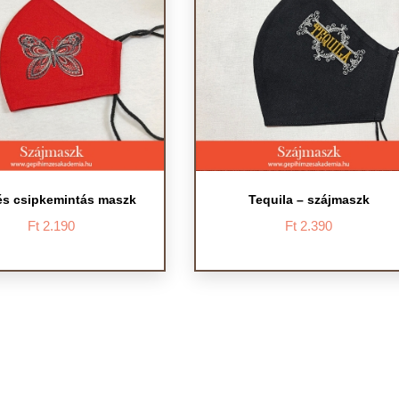
s csipkemintás maszk
Tequila – szájmaszk
Ft
2.190
Ft
2.390