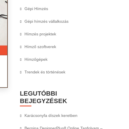
Gépi Hímzés
Gépi hímzés vállalkozás
Hímzés projektek
Hímző szoftverek
Hímzőgépek
Trendek és történések
LEGUTÓBBI
BEJEGYZÉSEK
Karácsonyfa díszek keretben
Bernina DesignerPlus8 Online Tanfolyam –