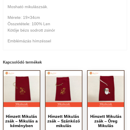
Mosható mikulászsák.
Mérete: 19×34cm
Összetétele: 100% Len
Kötője bézs sodrott zsinór
Emblémázás hímzéssel
Kapcsolódó termékek
Hímzett Mikulás
Hímzett Mikulás
Hímzett Mikulás
zsák – Mikulás a
zsák – Szánkózó
zsák – Öreg
kéményben
mikulás
Mikulás