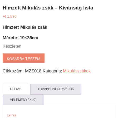
Hímzett Mikulás zsák – Kívánság lista
Ft
1.590
Hímzett Mikulás zsák
Mérete: 19×36cm
Készleten
Hímzett
KOSÁRBA TESZEM
Mikulás
Cikkszám:
MZS018
Kategória:
Mikulászsákok
zsák
-
Kívánság
LEÍRÁS
TOVÁBBI INFORMÁCIÓK
lista
VÉLEMÉNYEK (0)
mennyiség
Leírás