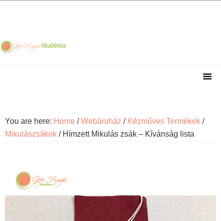
Skip
Skip
Skip
Skip
to
to
to
to
primary
main
primary
footer
navigation
content
sidebar
You are here:
Home
/
Webáruház
/
Kézműves Termékek
/
Mikulászsákok
/
Hímzett Mikulás zsák – Kívánság lista