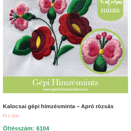
Kalocsai gépi hímzésminta – Apró rózsás
Ft
1.310
Öltésszám: 6104