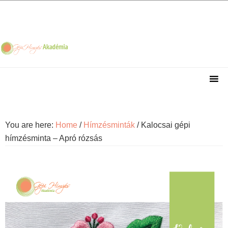
Skip
Skip
Skip
Skip
to
to
to
to
primary
main
primary
footer
navigation
content
sidebar
You are here:
Home
/
Hímzésminták
/
Kalocsai gépi
hímzésminta – Apró rózsás