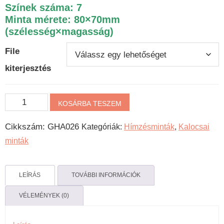
Színek száma: 7
Minta mérete: 80×70mm
(szélesség×magasság)
File
kiterjesztés
Kalocsai
KOSÁRBA TESZEM
gépi
Cikkszám:
GHA026
Kategóriák:
Hímzésminták
,
Kalocsai
hímzésminta
minták
-
Apró
rózsás
LEÍRÁS
TOVÁBBI INFORMÁCIÓK
mennyiség
VÉLEMÉNYEK (0)