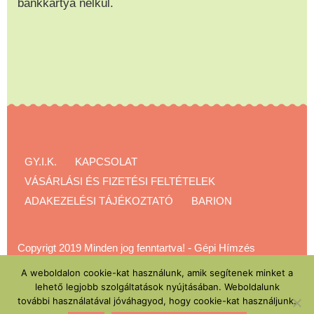
bankkártya nélkül.
GY.I.K.
KAPCSOLAT
VÁSÁRLÁSI ÉS FIZETÉSI FELTÉTELEK
ADAKEZELÉSI TÁJÉKOZTATÓ
BARION
Copyrigt 2019 Minden jog fenntartva!
-
Gépi Hímzés
Akadémia
A weboldalon cookie-kat használunk, amik segítenek minket a
lehető legjobb szolgáltatások nyújtásában. Weboldalunk
további használatával jóváhagyod, hogy cookie-kat használjunk.