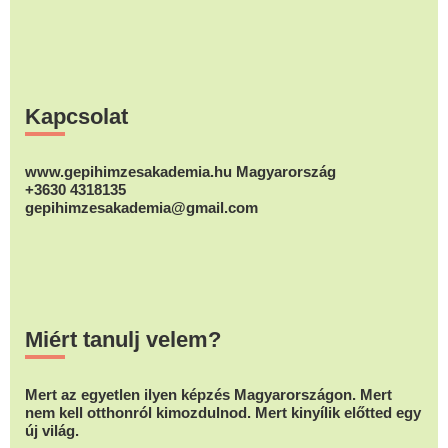
A
A
változatok
változatok
változatok
a
a
a
Footer
termékolda
termékoldalon
termékoldalon
választhat
Kapcsolat
választhatók
választhatók
ki
ki
ki
www.gepihimzesakademia.hu Magyarország
+3630 4318135
gepihimzesakademia@gmail.com
Miért tanulj velem?
Mert az egyetlen ilyen képzés Magyarországon. Mert
nem kell otthonról kimozdulnod. Mert kinyílik előtted egy
új világ.