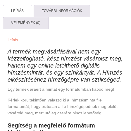
sarokminta
LEÍRÁS
TOVÁBBI INFORMÁCIÓK
mennyiség
VÉLEMÉNYEK (0)
Leírás
A termék megvásárlásával nem egy
kézzelfogható, kész hímzést vásárolsz meg,
hanem egy online letölthető digitális
hímzésmintát, és egy színkártyát. A Hímzés
elkészítéséhez hímzőgépre van szükséged.
Egy termék áráért a mintát egy formátumban kapod meg!
Kérlek körültekintően válaszd ki a hímzésminta file
formátumát, hogy biztosan a Te hímzőgépednek megfelelőt
vásárold meg, mert
utólag cserére nincs lehetőség
!
Segítség a megfelelő formátum