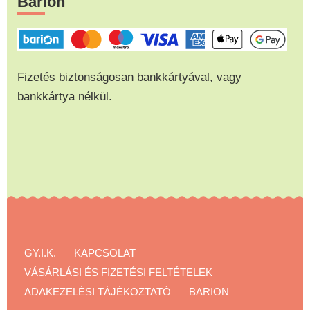
Barion
Fizetés biztonságosan bankkártyával, vagy
bankkártya nélkül.
GY.I.K.
KAPCSOLAT
VÁSÁRLÁSI ÉS FIZETÉSI FELTÉTELEK
ADAKEZELÉSI TÁJÉKOZTATÓ
BARION