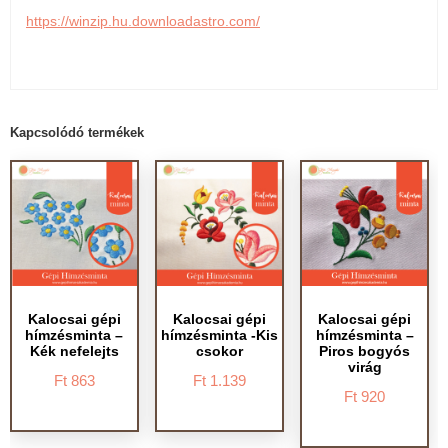
https://winzip.hu.downloadastro.com/
Kapcsolódó termékek
Kalocsai gépi
Kalocsai gépi
Kalocsai gépi
hímzésminta –
hímzésminta -Kis
hímzésminta –
Kék nefelejts
csokor
Piros bogyós
virág
Ft
863
Ft
1.139
Ft
920
Ennek
Ennek
Ennek
a
a