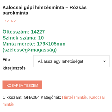
Kalocsai gépi hímzésminta – Rózsás
sarokminta
Ft
2.072
Öltésszám: 14227
Színek száma: 10
Minta mérete: 179×105mm
(szélesség×magasság)
File
kiterjesztés
Kalocsai
KOSÁRBA TESZEM
gépi
Cikkszám:
GHA084
Kategóriák:
Hímzésminták
,
Kalocsai
hímzésminta
minták
-
Rózsás