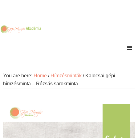
Skip
Skip
Skip
Skip
to
to
to
to
primary
main
primary
footer
navigation
content
sidebar
You are here:
Home
/
Hímzésminták
/
Kalocsai gépi
hímzésminta – Rózsás sarokminta