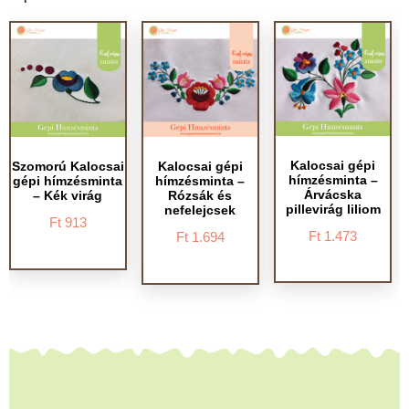
Kalocsai gépi
Szomorú Kalocsai
Kalocsai gépi
hímzésminta –
gépi hímzésminta
hímzésminta –
Árvácska
– Kék virág
Rózsák és
pillevirág liliom
nefelejcsek
Ft
913
Ft
1.473
Ft
1.694
Ennek
Ennek
Ennek
a
a
a
terméknek
terméknek
terméknek
több
több
több
variációja
variációja
variációja
van.
van.
van.
A