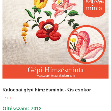
Kalocsai gépi hímzésminta -Kis csokor
Ft
1.139
Öltésszám: 7012