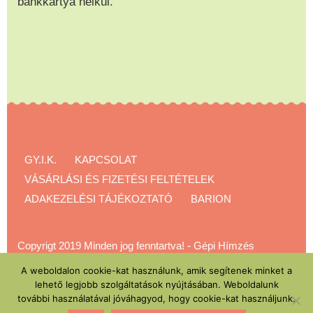
bankkártya nélkül.
GY.I.K.
KAPCSOLAT
VÁSÁRLÁSI ÉS FIZETÉSI FELTÉTELEK
ADAKEZELÉSI TÁJÉKOZTATÓ
BARION
Copyrigt 2019 Minden jog fenntartva!
-
Gépi Hímzés
Akadémia
A weboldalon cookie-kat használunk, amik segítenek minket a
lehető legjobb szolgáltatások nyújtásában. Weboldalunk
további használatával jóváhagyod, hogy cookie-kat használjunk.