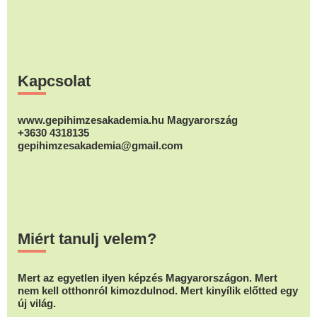
A
A
változatok
változatok
változatok
a
a
a
Footer
termékoldalon
termékolda
termékoldalon
választhatók
Kapcsolat
választhat
választhatók
ki
ki
ki
www.gepihimzesakademia.hu Magyarország
+3630 4318135
gepihimzesakademia@gmail.com
Miért tanulj velem?
Mert az egyetlen ilyen képzés Magyarországon. Mert
nem kell otthonról kimozdulnod. Mert kinyílik előtted egy
új világ.