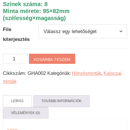
Színek száma: 8
Minta mérete: 95×82mm
(szélesség×magasság)
File
kiterjesztés
Kalocsai
KOSÁRBA TESZEM
gépi
Cikkszám:
GHA002
Kategóriák:
Hímzésminták
,
Kalocsai
hímzésminta
minták
-
Kis
csokor
LEÍRÁS
TOVÁBBI INFORMÁCIÓK
mennyiség
VÉLEMÉNYEK (0)
Leírás