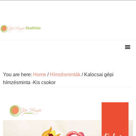
Skip
Skip
Skip
Skip
to
to
to
to
primary
main
primary
footer
navigation
content
sidebar
You are here:
Home
/
Hímzésminták
/
Kalocsai gépi
hímzésminta -Kis csokor