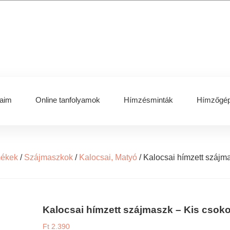
aim
Online tanfolyamok
Hímzésminták
Hímzőgép
mékek
/
Szájmaszkok
/
Kalocsai, Matyó
/
Kalocsai hímzett szájm
Kalocsai hímzett szájmaszk – Kis csoko
Ft
2.390