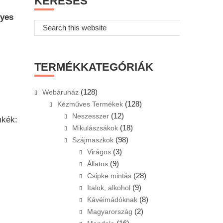
KERESÉS
gyes
Search
this
website
TERMÉKKATEGÓRIÁK
(128)
Webáruház
(128)
Kézműves Termékek
(12)
Neszesszer
kék:
(18)
Mikulászsákok
(98)
Szájmaszkok
(3)
Virágos
(9)
Állatos
(28)
Csipke mintás
(9)
Italok, alkohol
(8)
Kávéimádóknak
(2)
Magyarország