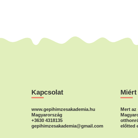
van.
A
változatok
a
termékoldalon
választhatók
ki
Footer
Kapcsolat
Miért
www.gepihimzesakademia.hu
Mert az 
Magyarország
Magyaro
+3630 4318135
otthonró
gepihimzesakademia@gmail.com
előtted 