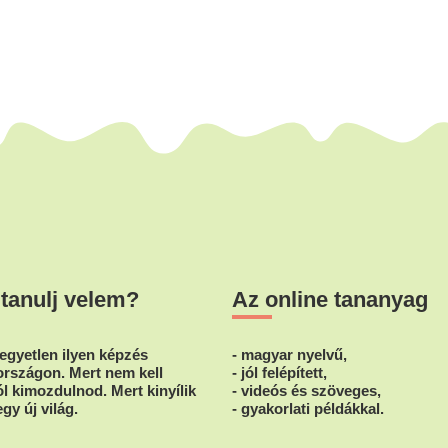
 tanulj velem?
Az online tananyag
egyetlen ilyen képzés
- magyar nyelvű,
rszágon. Mert nem kell
- jól felépített,
l kimozdulnod. Mert kinyílik
- videós és szöveges,
egy új világ.
- gyakorlati példákkal.