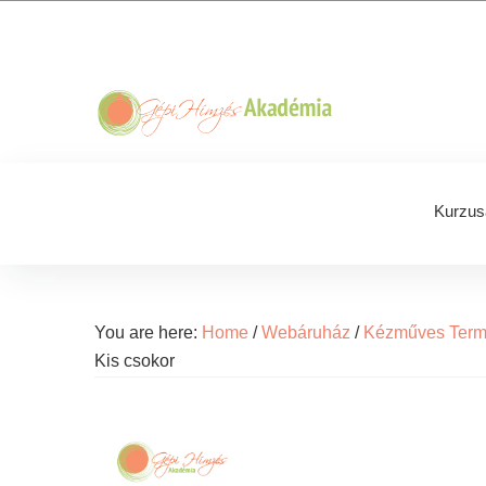
Skip
Skip
Skip
Skip
to
to
to
to
primary
main
primary
footer
navigation
content
sidebar
Kurzus
You are here:
Home
/
Webáruház
/
Kézműves Ter
Kis csokor