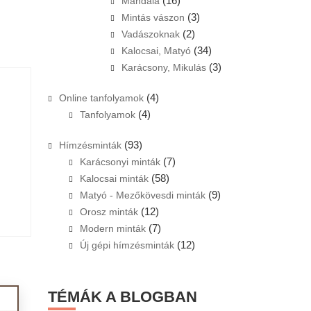
(16)
Mandala
(3)
Mintás vászon
(2)
Vadászoknak
(34)
Kalocsai, Matyó
(3)
Karácsony, Mikulás
(4)
Online tanfolyamok
(4)
Tanfolyamok
(93)
Hímzésminták
(7)
Karácsonyi minták
(58)
Kalocsai minták
(9)
Matyó - Mezőkövesdi minták
(12)
Orosz minták
(7)
Modern minták
(12)
Új gépi hímzésminták
TÉMÁK A BLOGBAN