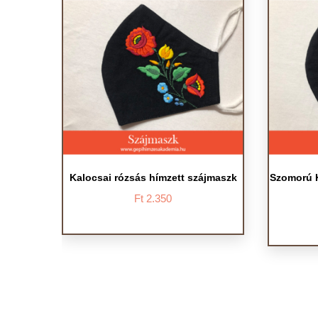
Kalocsai rózsás hímzett szájmaszk
Szomorú K
Ft
2.350
Ennek
a
terméknek
több
variációja