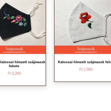
alocsai hímzett szájmaszk
Kalocsai hímzett szájmaszk feh
fekete
Ft
1.950
Ft
2.200