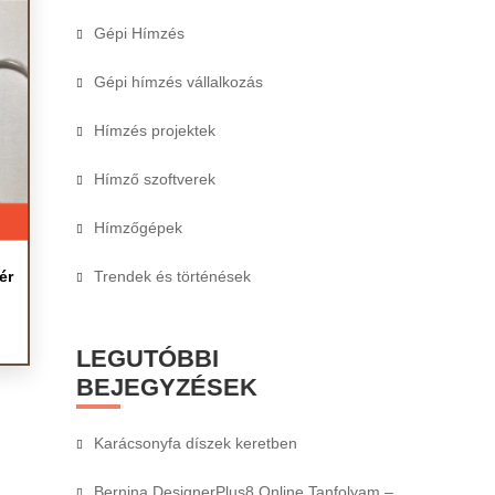
Gépi Hímzés
Gépi hímzés vállalkozás
Hímzés projektek
Hímző szoftverek
Hímzőgépek
ér
Trendek és történések
LEGUTÓBBI
BEJEGYZÉSEK
Karácsonyfa díszek keretben
Bernina DesignerPlus8 Online Tanfolyam –