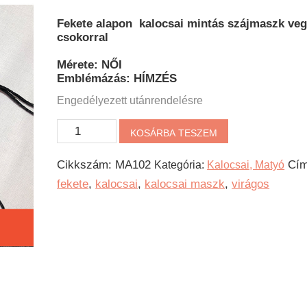
Fekete alapon kalocsai mintás szájmaszk ve
csokorral
Mérete: NŐI
Emblémázás: HÍMZÉS
Engedélyezett utánrendelésre
Kalocsai
KOSÁRBA TESZEM
hímzett
Cikkszám:
MA102
Cím
Kategória:
Kalocsai, Matyó
szájmaszk
fekete
,
kalocsai
,
kalocsai maszk
,
virágos
-
Kis
csokor
mennyiség