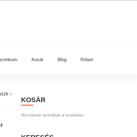
centrum
Kosár
Blog
Rólam
Primary
aszk –
KOSÁR
Sidebar
Nincsenek termékek a kosárban.
r