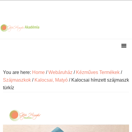
Skip
Skip
Skip
Skip
to
to
to
to
primary
main
primary
footer
navigation
content
sidebar
You are here:
Home
/
Webáruház
/
Kézműves Termékek
/
Szájmaszkok
/
Kalocsai, Matyó
/
Kalocsai hímzett szájmaszk
türkíz