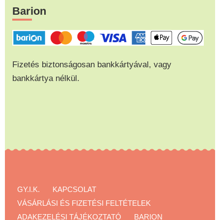
Barion
Fizetés biztonságosan bankkártyával, vagy
bankkártya nélkül.
GY.I.K.
KAPCSOLAT
VÁSÁRLÁSI ÉS FIZETÉSI FELTÉTELEK
ADAKEZELÉSI TÁJÉKOZTATÓ
BARION