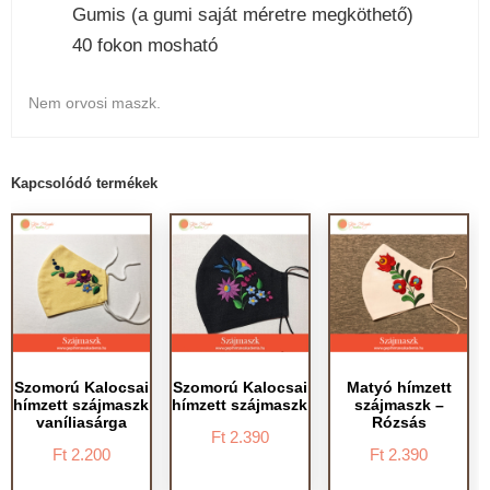
Gumis (a gumi saját méretre megköthető)
40 fokon mosható
Nem orvosi maszk.
Kapcsolódó termékek
Szomorú Kalocsai
Szomorú Kalocsai
Matyó hímzett
hímzett szájmaszk
hímzett szájmaszk
szájmaszk –
vaníliasárga
Rózsás
Ft
2.390
Ft
2.200
Ft
2.390