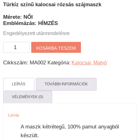
Türkíz színű kalocsai rózsás szájmaszk
Mérete: NŐI
Emblémázás: HÍMZÉS
Engedélyezett utánrendelésre
Kalocsai
KOSÁRBA TESZEM
hímzett
Cikkszám:
MA002
Kategória:
Kalocsai, Matyó
szájmaszk
türkíz
mennyiség
LEÍRÁS
TOVÁBBI INFORMÁCIÓK
VÉLEMÉNYEK (0)
Leírás
A maszk kétrétegű, 100% pamut anyagból
készült.