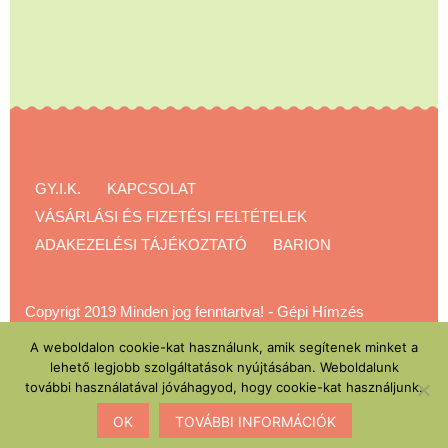
GY.I.K.
KAPCSOLAT
VÁSÁRLÁSI ÉS FIZETÉSI FELTÉTELEK
ADAKEZELÉSI TÁJÉKOZTATÓ
BARION
Copyrigt 2019 Minden jog fenntartva!
-
Gépi Hímzés
Akadémia
A weboldalon cookie-kat használunk, amik segítenek minket a
lehető legjobb szolgáltatások nyújtásában. Weboldalunk
további használatával jóváhagyod, hogy cookie-kat használjunk.
OK
TOVÁBBI INFORMÁCIÓK