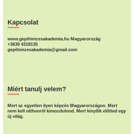
változatok
változatok
változatok
a
a
a
Footer
termékoldalon
termékoldalon
termékolda
Kapcsolat
választhatók
választhatók
választhat
ki
ki
ki
www.gepihimzesakademia.hu Magyarország
+3630 4318135
gepihimzesakademia@gmail.com
Miért tanulj velem?
Mert az egyetlen ilyen képzés Magyarországon. Mert
nem kell otthonról kimozdulnod. Mert kinyílik előtted egy
új világ.