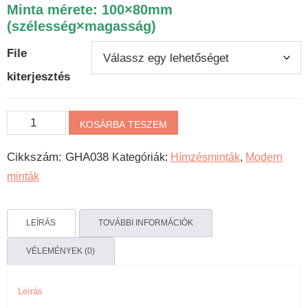
Minta mérete: 100×80mm
(szélesség×magasság)
File
kiterjesztés
Lepkeraj
KOSÁRBA TESZEM
mennyiség
Cikkszám:
GHA038
Kategóriák:
Hímzésminták
,
Modern
minták
LEÍRÁS
TOVÁBBI INFORMÁCIÓK
VÉLEMÉNYEK (0)
Leírás