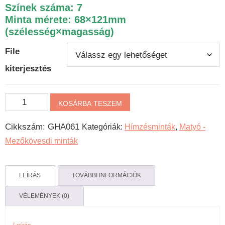
Színek száma: 7
Minta mérete: 68×121mm
(szélesség×magasság)
File
kiterjesztés
Matyó
KOSÁRBA TESZEM
gépi
Cikkszám:
GHA061
Kategóriák:
Hímzésminták
,
Matyó -
hímzésminta
Mezőkövesdi minták
-
Rózsák
mennyiség
LEÍRÁS
TOVÁBBI INFORMÁCIÓK
VÉLEMÉNYEK (0)