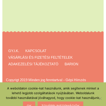
GY.I.K.
KAPCSOLAT
VÁSÁRLÁSI ÉS FIZETÉSI FELTÉTELEK
ADAKEZELÉSI TÁJÉKOZTATÓ
BARION
Copyrigt 2019 Minden jog fenntartva!
-
Gépi Hímzés
Akadémia
A weboldalon cookie-kat használunk, amik segítenek minket a
lehető legjobb szolgáltatások nyújtásában. Weboldalunk
további használatával jóváhagyod, hogy cookie-kat használjunk.
OK
TOVÁBBI INFORMÁCIÓK