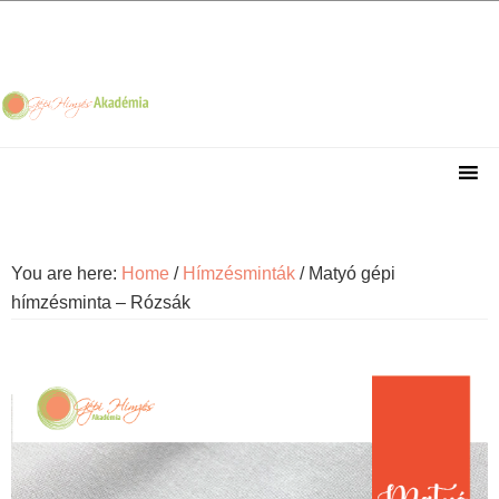
Skip
Skip
Skip
Skip
to
to
to
to
primary
main
primary
footer
navigation
content
sidebar
You are here:
Home
/
Hímzésminták
/
Matyó gépi
hímzésminta – Rózsák