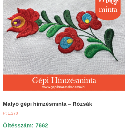
Matyó gépi hímzésminta – Rózsák
Ft
1.278
Öltésszám: 7662