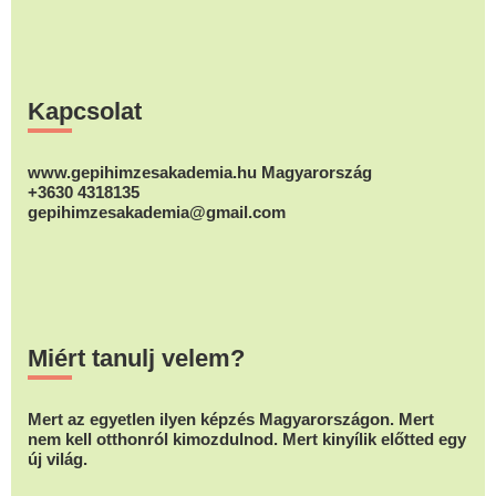
változatok
változatok
változatok
a
a
a
Footer
termékoldalon
termékolda
termékoldalon
Kapcsolat
választhatók
választhat
választhatók
ki
ki
ki
www.gepihimzesakademia.hu Magyarország
+3630 4318135
gepihimzesakademia@gmail.com
Miért tanulj velem?
Mert az egyetlen ilyen képzés Magyarországon. Mert
nem kell otthonról kimozdulnod. Mert kinyílik előtted egy
új világ.