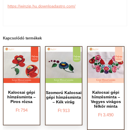
https://winzip.hu.downloadastro.com/
Kapcsolódó termékek
Kalocsai gépi
Kalocsai gépi
Szomorú Kalocsai
hímzésminta –
hímzésminta –
gépi hímzésminta
Piros rózsa
Vegyes virágos
– Kék virág
félkör minta
Ft
794
Ft
913
Ft
3.490
Ennek
Ennek
Ennek
a
a