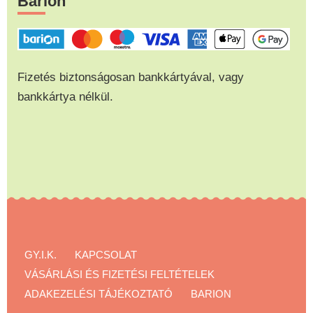
Barion
Fizetés biztonságosan bankkártyával, vagy
bankkártya nélkül.
GY.I.K.
KAPCSOLAT
VÁSÁRLÁSI ÉS FIZETÉSI FELTÉTELEK
ADAKEZELÉSI TÁJÉKOZTATÓ
BARION