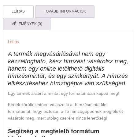
virágos
LEÍRÁS
TOVÁBBI INFORMÁCIÓK
mennyiség
VÉLEMÉNYEK (0)
Leírás
A termék megvásárlásával nem egy
kézzelfogható, kész hímzést vásárolsz meg,
hanem egy online letölthető digitális
hímzésmintát, és egy színkártyát. A Hímzés
elkészítéséhez hímzőgépre van szükséged.
Egy termék áráért a mintát egy formátumban kapod meg!
Kérlek körültekintően válaszd ki a hímzésminta file
formátumát, hogy biztosan a Te hímzőgépednek megfelelőt
vásárold meg, mert
utólag cserére nincs lehetőség
!
Segítség a megfelelő formátum