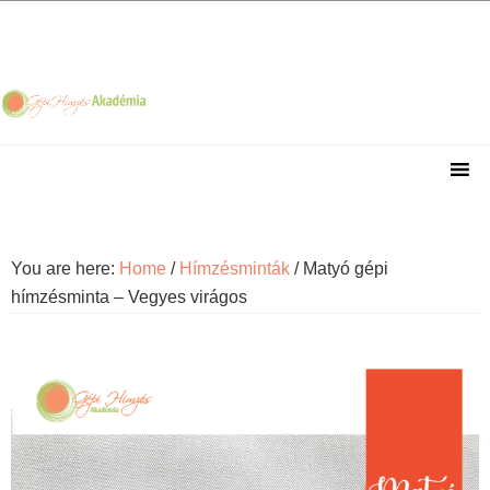
Skip
Skip
Skip
Skip
to
to
to
to
primary
main
primary
footer
navigation
content
sidebar
You are here:
Home
/
Hímzésminták
/
Matyó gépi
hímzésminta – Vegyes virágos