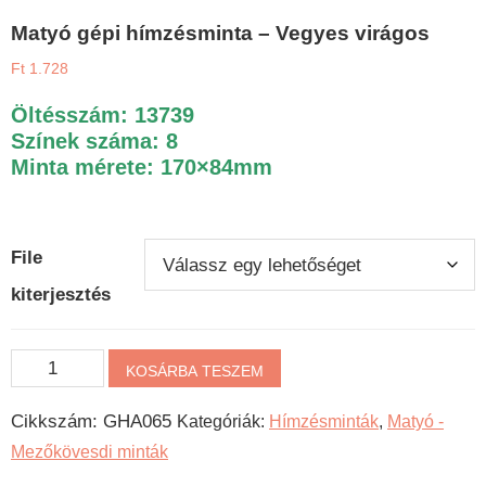
Matyó gépi hímzésminta – Vegyes virágos
Ft
1.728
Öltésszám: 13739
Színek száma: 8
Minta mérete: 170×84mm
File
kiterjesztés
Matyó
KOSÁRBA TESZEM
gépi
Cikkszám:
GHA065
Kategóriák:
Hímzésminták
,
Matyó -
hímzésminta
Mezőkövesdi minták
-
Vegyes