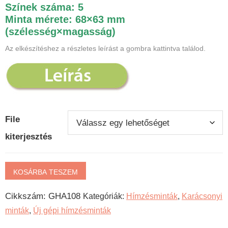
Színek száma: 5
Minta mérete: 68×63 mm
(szélesség×magasság)
Az elkészítéshez a részletes leírást a gombra kattintva találod.
File
kiterjesztés
Mézeskalács
KOSÁRBA TESZEM
házikó
Cikkszám:
GHA108
Kategóriák:
Hímzésminták
,
Karácsonyi
gépi
minták
,
Új gépi hímzésminták
hímzésminta
mennyiség