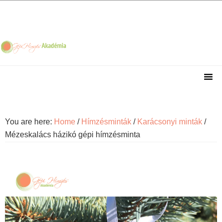
Skip
Skip
Skip
Skip
to
to
to
to
primary
main
primary
footer
navigation
content
sidebar
You are here:
Home
/
Hímzésminták
/
Karácsonyi minták
/
Mézeskalács házikó gépi hímzésminta