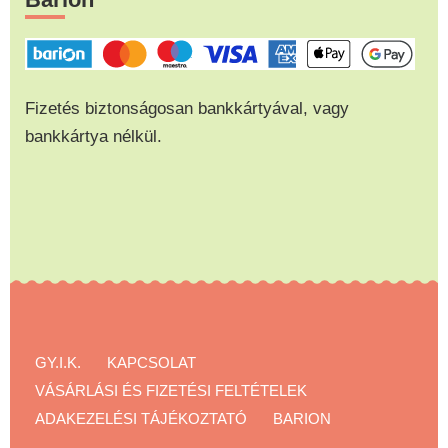
Fizetés biztonságosan bankkártyával, vagy
bankkártya nélkül.
GY.I.K.
KAPCSOLAT
VÁSÁRLÁSI ÉS FIZETÉSI FELTÉTELEK
ADAKEZELÉSI TÁJÉKOZTATÓ
BARION