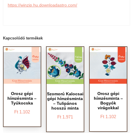
https://winzip.hu.downloadastro.com/
Kapcsolódó termékek
Orosz gépi
Orosz gépi
Szomorú Kalocsai
hímzésminta –
hímzésminta –
gépi hímzésminta
Tyúkocska
Bogyók
– Tulipános
virágokkal
hosszú minta
Ft
1.102
Ft
1.102
Ft
1.971
Ennek
Ennek
Ennek
a