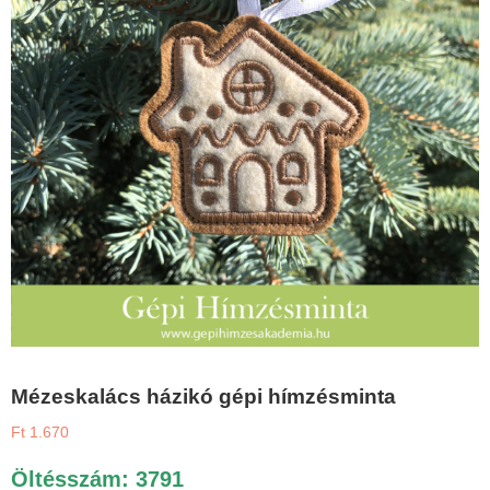
Mézeskalács házikó gépi hímzésminta
Ft
1.670
Öltésszám: 3791