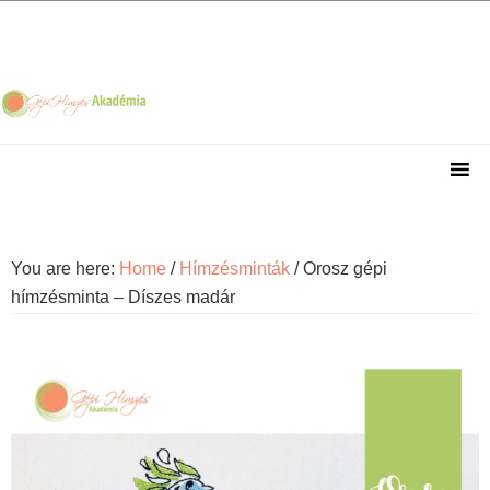
Skip
Skip
Skip
Skip
to
to
to
to
primary
main
primary
footer
navigation
content
sidebar
You are here:
Home
/
Hímzésminták
/
Orosz gépi
hímzésminta – Díszes madár