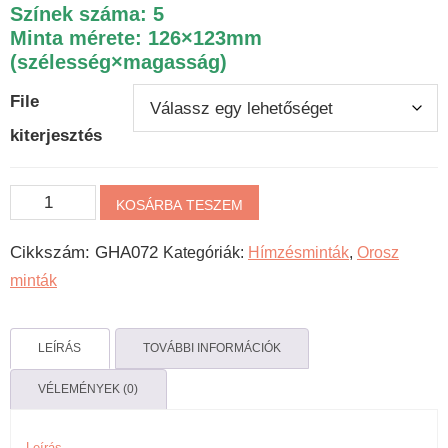
Színek száma: 5
Minta mérete: 126×123mm
(szélesség×magasság)
File
kiterjesztés
Orosz
KOSÁRBA TESZEM
gépi
Cikkszám:
GHA072
Kategóriák:
Hímzésminták
,
Orosz
hímzésminta
minták
-
Díszes
madár
LEÍRÁS
TOVÁBBI INFORMÁCIÓK
mennyiség
VÉLEMÉNYEK (0)
Leírás