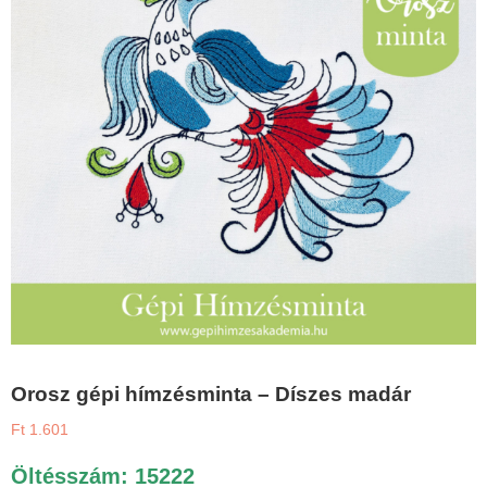
Orosz gépi hímzésminta – Díszes madár
Ft
1.601
Öltésszám: 15222