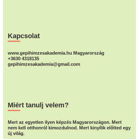
A
A
változatok
változatok
változatok
a
a
a
Footer
termékoldalon
termékoldalon
termékolda
választhatók
Kapcsolat
választhatók
választhat
ki
ki
ki
www.gepihimzesakademia.hu Magyarország
+3630 4318135
gepihimzesakademia@gmail.com
Miért tanulj velem?
Mert az egyetlen ilyen képzés Magyarországon. Mert
nem kell otthonról kimozdulnod. Mert kinyílik előtted egy
új világ.