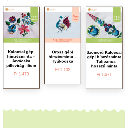
Kalocsai gépi
Orosz gépi
Szomorú Kalocsai
hímzésminta –
hímzésminta –
gépi hímzésminta
Árvácska
Tyúkocska
– Tulipános
pillevirág liliom
hosszú minta
Ft
1.102
Ft
1.473
Ft
1.971
Ennek
Ennek
Ennek
a
a
a
terméknek
terméknek
terméknek
több
több
több
variációja
variációja
variációja
van.
van.
van.
A