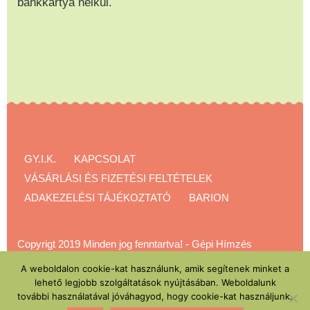
bankkártya nélkül.
GY.I.K.
KAPCSOLAT
VÁSÁRLÁSI ÉS FIZETÉSI FELTÉTELEK
ADAKEZELÉSI TÁJÉKOZTATÓ
BARION
Copyrigt 2019 Minden jog fenntartva!
-
Gépi Hímzés
Akadémia
A weboldalon cookie-kat használunk, amik segítenek minket a
lehető legjobb szolgáltatások nyújtásában. Weboldalunk
további használatával jóváhagyod, hogy cookie-kat használjunk.