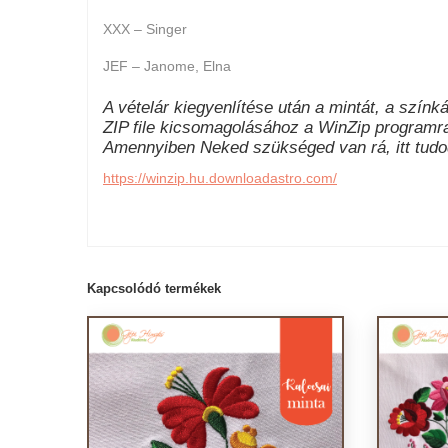
XXX – Singer
JEF – Janome, Elna
A vételár kiegyenlítése után a mintát, a színkár
ZIP file kicsomagolásához a WinZip programr
Amennyiben Neked szükséged van rá, itt tudod
https://winzip.hu.downloadastro.com/
Kapcsolódó termékek