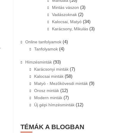
(16)
Mandala
(3)
Mintás vászon
(2)
Vadászoknak
(34)
Kalocsai, Matyó
(3)
Karácsony, Mikulás
(4)
Online tanfolyamok
,
(4)
Tanfolyamok
(93)
Hímzésminták
(7)
Karácsonyi minták
(58)
Kalocsai minták
(9)
Matyó - Mezőkövesdi minták
(12)
Orosz minták
(7)
Modern minták
(12)
Új gépi hímzésminták
TÉMÁK A BLOGBAN