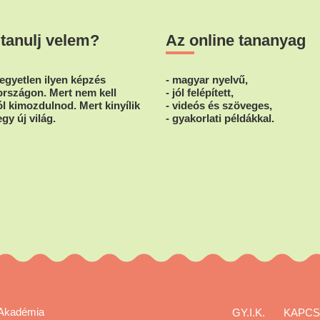
a
termékoldalo
termékoldalon
választhatók
 tanulj velem?
Az online tananyag
választhatók
ki
ki
egyetlen ilyen képzés
- magyar nyelvű,
rszágon. Mert nem kell
- jól felépített,
l kimozdulnod. Mert kinyílik
- videós és szöveges,
egy új világ.
- gyakorlati példákkal.
Akadémia
GY.I.K.
KAPCS