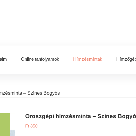
aim
Online tanfolyamok
Hímzésminták
Hímzőgép
mzésminta – Színes Bogyós
Oroszgépi hímzésminta – Színes Bogy
Ft
850