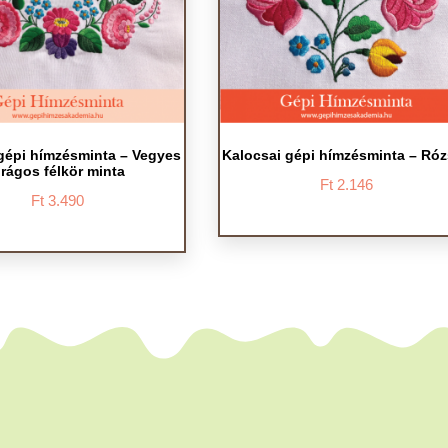
gépi hímzésminta – Vegyes
Kalocsai gépi hímzésminta – Ró
irágos félkör minta
Ft
2.146
Ft
3.490
Ennek
Ennek
a
a
terméknek
terméknek
több
több
variációja
variációja
van.
van.
A
A
változatok
változatok
a