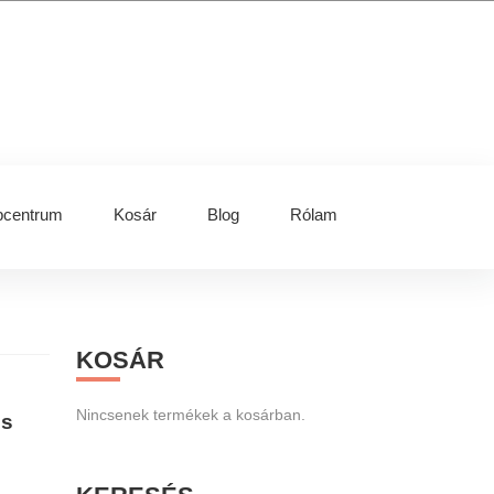
centrum
Kosár
Blog
Rólam
Primary
KOSÁR
Sidebar
Nincsenek termékek a kosárban.
ós