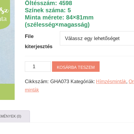
Öltésszám: 4598
Színek száma: 5
Minta mérete: 84×81mm
(szélesség×magasság)
File
kiterjesztés
Oroszgépi
KOSÁRBA TESZEM
hímzésminta
Cikkszám:
GHA073
Kategóriák:
Hímzésminták
,
Or
-
minták
Színes
Bogyós
mennyiség
MÉNYEK (0)