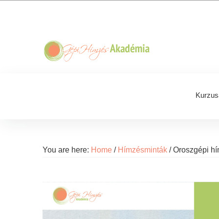
Skip
Skip
Skip
Skip
to
to
to
to
primary
main
primary
footer
navigation
content
sidebar
Kurzus
You are here:
Home
/
Hímzésminták
/
Oroszgépi hí