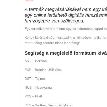
A termék megvásárlásával nem egy ké
egy online letölthető digitális hímzésm
hímzőgépre van szükséged.
Egy termék áráért a mintát egy formátumban kapod m
Kérlek körültekintően válaszd ki a hímzésminta file 
mert
utólag cserére nincs lehetőség
!
Segítség a megfelelő formátum kivá
ART – Bernina
EXP – Bernina USB Stick
DST – Tajima
HUS – Husqvarna
PCS – Pfaff
PES – Brother, Deco, Babylock