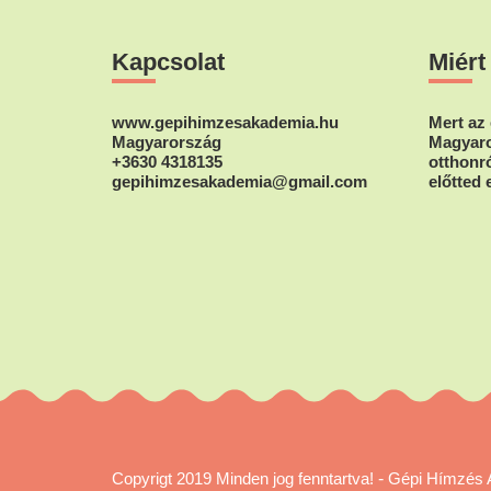
a
Footer
termékoldalon
Kapcsolat
Miért
választhatók
ki
www.gepihimzesakademia.hu
Mert az 
Magyarország
Magyaro
+3630 4318135
otthonró
gepihimzesakademia@gmail.com
előtted 
Copyrigt 2019 Minden jog fenntartva!
-
Gépi Hímzés 