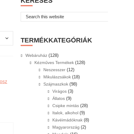
KERESÉS
Search
this
website
TERMÉKKATEGÓRIÁK
(128)
Webáruház
(128)
Kézműves Termékek
(12)
Neszesszer
(18)
Mikulászsákok
osz
(98)
Szájmaszkok
(3)
Virágos
(9)
Állatos
(28)
Csipke mintás
(9)
Italok, alkohol
(8)
Kávéimádóknak
(2)
Magyarország