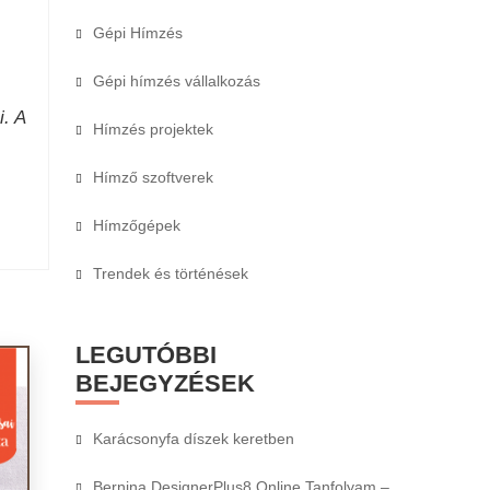
Gépi Hímzés
Gépi hímzés vállalkozás
i. A
Hímzés projektek
Hímző szoftverek
Hímzőgépek
Trendek és történések
LEGUTÓBBI
BEJEGYZÉSEK
Karácsonyfa díszek keretben
Bernina DesignerPlus8 Online Tanfolyam –